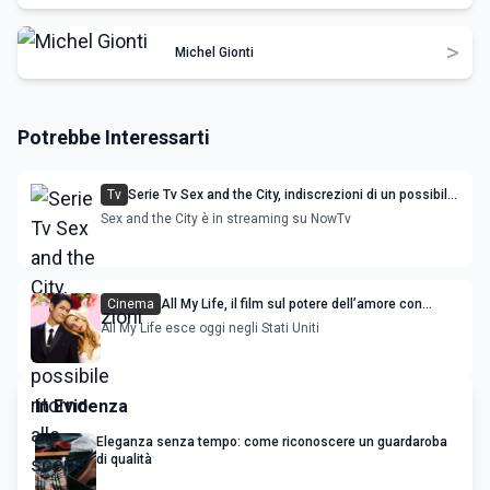
>
Michel Gionti
Potrebbe Interessarti
Tv
Serie Tv Sex and the City, indiscrezioni di un possibile
ritorno alle scene
Sex and the City è in streaming su NowTv
Cinema
All My Life, il film sul potere dell’amore con
Jessica Rothe
All My Life esce oggi negli Stati Uniti
In Evidenza
Eleganza senza tempo: come riconoscere un guardaroba
di qualità