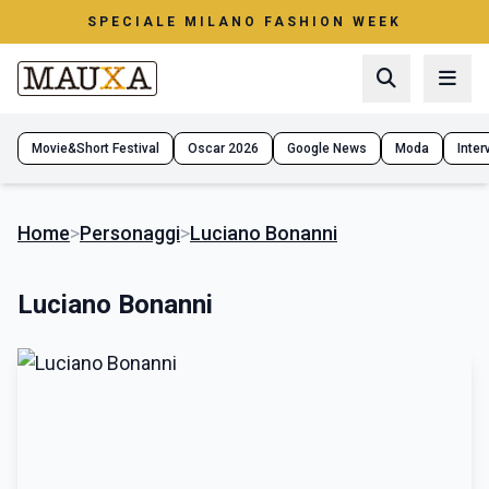
SPECIALE MILANO FASHION WEEK
Movie&Short Festival
Oscar 2026
Google News
Moda
Interv
Home
>
Personaggi
>
Luciano Bonanni
Luciano Bonanni