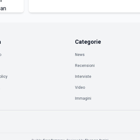
a
Categorie
o
News
Recensioni
olicy
Interviste
à
Video
Immagini