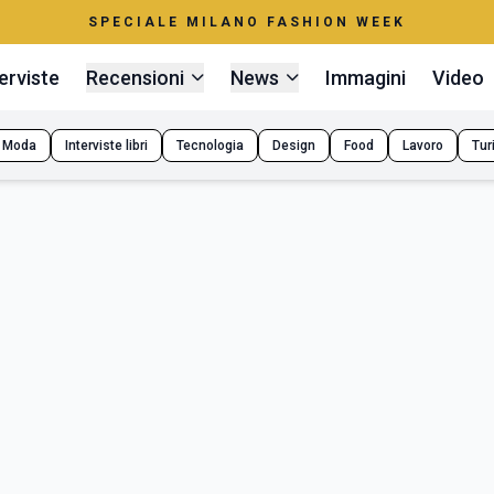
SPECIALE MILANO FASHION WEEK
erviste
Recensioni
News
Immagini
Video
Moda
Interviste libri
Tecnologia
Design
Food
Lavoro
Tur