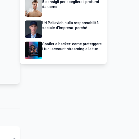
5 consigli per scegliere i profumi
da uomo
Uri Poliavich sulla responsabilità
sociale d’impresa: perché
un’impresa di successo va oltre il
profitto
Spoiler e hacker: come proteggere
i tuoi account streaming e le tue
serie preferite
>