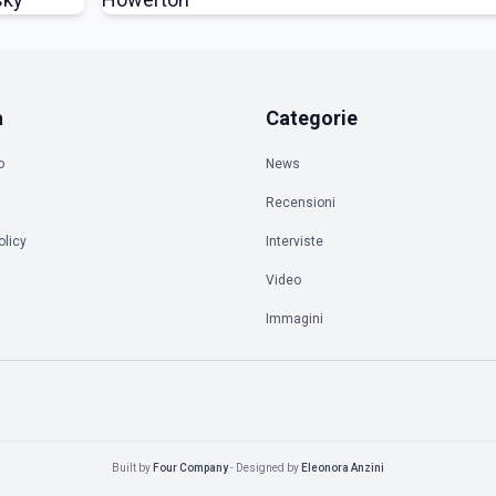
a
Categorie
o
News
Recensioni
olicy
Interviste
à
Video
Immagini
Built by
Four Company
- Designed by
Eleonora Anzini