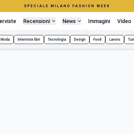
SPECIALE MILANO FASHION WEEK
erviste
Recensioni
News
Immagini
Video
Moda
Interviste libri
Tecnologia
Design
Food
Lavoro
Tur