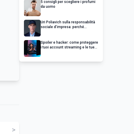
5 consigli per scegliere i profumi
da uomo
Uri Poliavich sulla responsabilità
sociale d’impresa: perché
un’impresa di successo va oltre il
profitto
Spoiler e hacker: come proteggere
i tuoi account streaming e le tue
serie preferite
>