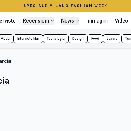
SPECIALE MILANO FASHION WEEK
erviste
Recensioni
News
Immagini
Video
Moda
Interviste libri
Tecnologia
Design
Food
Lavoro
Tur
arcia
cia