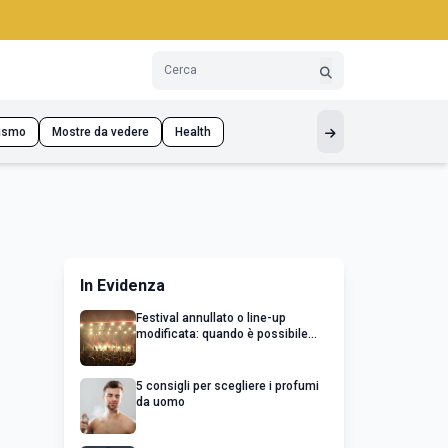
ismo
Mostre da vedere
Health
In Evidenza
Festival annullato o line-up
modificata: quando è possibile
chiedere un rimborso
5 consigli per scegliere i profumi
da uomo