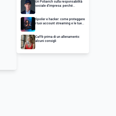
Uri Poliavich sulla responsabilità
sociale d’impresa: perché
un’impresa di successo va oltre il
profitto
Spoiler e hacker: come proteggere
i tuoi account streaming e le tue
serie preferite
Caffè prima di un allenamento:
alcuni consigli