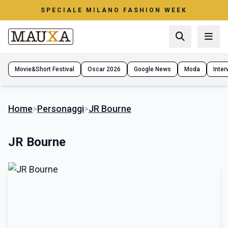
SPECIALE MILANO FASHION WEEK
Movie&Short Festival
Oscar 2026
Google News
Moda
Interv
Home
>
Personaggi
>
JR Bourne
JR Bourne