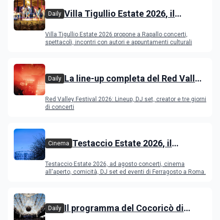
Villa Tigullio Estate 2026, il
Daily
programma
Villa Tigullio Estate 2026 propone a Rapallo concerti,
spettacoli, incontri con autori e appuntamenti culturali
La line-up completa del Red Valley
Daily
Festival 2026
Red Valley Festival 2026: Lineup, DJ set, creator e tre giorni
di concerti
Testaccio Estate 2026, il
Cinema
programma di agosto e
Testaccio Estate 2026, ad agosto concerti, cinema
Ferragosto
all'aperto, comicità, DJ set ed eventi di Ferragosto a Roma.
Il programma del Cocoricò di
Daily