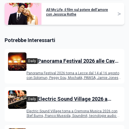
All My Life, il film sul potere dell’amore
>
con Jessica Rothe
Potrebbe Interessarti
Panorama Festival 2026 alle Cave
Daily
del Duca di Lecce: lineup e
Panorama Festival 2026 torna a Lecce dal 14 al 16 agosto
programma
con Solomun, Peggy Gou, Mochakk, PAWSA, Jamie Jones
e altri DJ
Electric Sound Village 2026 a
Daily
Cremona: Stef Burns, Soundmit e
Electric Sound Village torna a Cremona Musica 2026 con
Young Band Contest, il programma
Stef Burns, Franco Mussida, Soundmit, tecnologie audio e
Young Ba