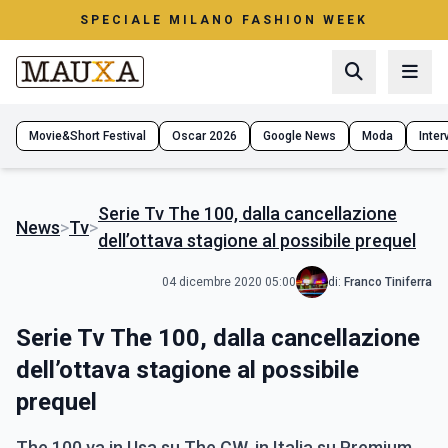
SPECIALE MILANO FASHION WEEK
Movie&Short Festival
Oscar 2026
Google News
Moda
Interv
Serie Tv The 100, dalla cancellazione
News
>
Tv
>
dell’ottava stagione al possibile prequel
04 dicembre 2020 05:00
di:
Franco Tiniferra
Serie Tv The 100, dalla cancellazione
dell’ottava stagione al possibile
prequel
The 100 va in Usa su The CW, in Italia su Premium