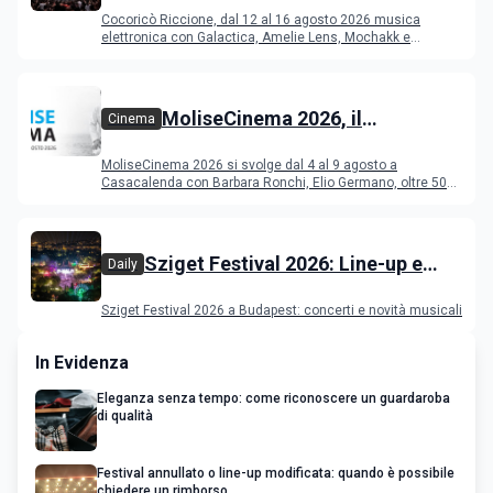
Riccione dal 12 al 16 agosto 2026
Cocoricò Riccione, dal 12 al 16 agosto 2026 musica
elettronica con Galactica, Amelie Lens, Mochakk e
Deeperfect.
MoliseCinema 2026, il
Cinema
programma del festival
MoliseCinema 2026 si svolge dal 4 al 9 agosto a
Casacalenda con Barbara Ronchi, Elio Germano, oltre 50
film in concorso
Sziget Festival 2026: Line-up e
Daily
programma
Sziget Festival 2026 a Budapest: concerti e novità musicali
In Evidenza
Eleganza senza tempo: come riconoscere un guardaroba
di qualità
Festival annullato o line-up modificata: quando è possibile
chiedere un rimborso