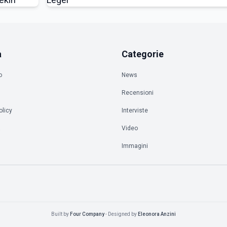
a
Categorie
o
News
Recensioni
olicy
Interviste
à
Video
Immagini
Built by
Four Company
- Designed by
Eleonora Anzini