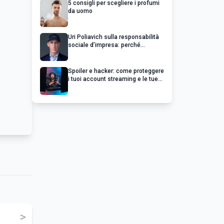
5 consigli per scegliere i profumi
da uomo
Uri Poliavich sulla responsabilità
sociale d’impresa: perché
un’impresa di successo va oltre il
profitto
Spoiler e hacker: come proteggere
i tuoi account streaming e le tue
serie preferite
>