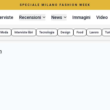
SPECIALE MILANO FASHION WEEK
erviste
Recensioni
News
Immagini
Video
Moda
Interviste libri
Tecnologia
Design
Food
Lavoro
Tur
n