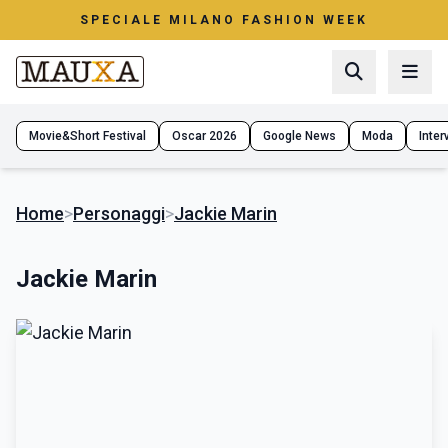
SPECIALE MILANO FASHION WEEK
Movie&Short Festival
Oscar 2026
Google News
Moda
Interv
Home
>
Personaggi
>
Jackie Marin
Jackie Marin