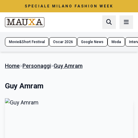
SPECIALE MILANO FASHION WEEK
Movie&Short Festival
Oscar 2026
Google News
Moda
Interv
Home
>
Personaggi
>
Guy Amram
Guy Amram