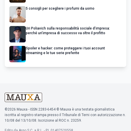
5 consigli per scegliere i profumi da uomo
Uri Poliavich sulla responsabilità sociale d’impresa:
perché un’impresa di successo va oltre il profitto
Spoiler e hacker: come proteggere i tuoi account
streaming e le tue serie preferite
©2026 Mauxa - ISSN 2283-6454 © Mauxa è una testata giornalistica
iscritta al registro stampa presso il Tribunale di Terni con autorizzazione n.
10/08 del 13/10/08. Iscrizione al ROC n. 23259.
Edito da Argo S.C. a R.L. - P.I. 01407520558