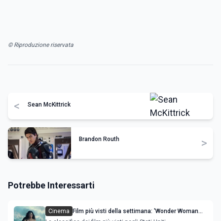
© Riproduzione riservata
<
Sean McKittrick
Brandon Routh
>
Potrebbe Interessarti
Cinema
Film più visti della settimana: 'Wonder Woman
1984' e 'News of the World' le novità