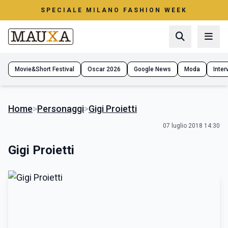
SPECIALE MILANO FASHION WEEK
Movie&Short Festival
Oscar 2026
Google News
Moda
Interv
Home
>
Personaggi
>
Gigi Proietti
07 luglio 2018 14:30
Gigi Proietti