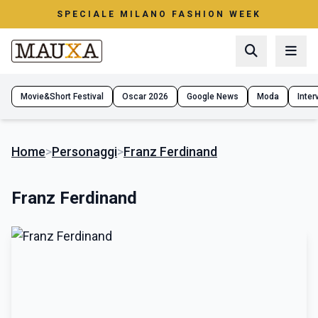
SPECIALE MILANO FASHION WEEK
Movie&Short Festival
Oscar 2026
Google News
Moda
Interv
Home
>
Personaggi
>
Franz Ferdinand
Franz Ferdinand