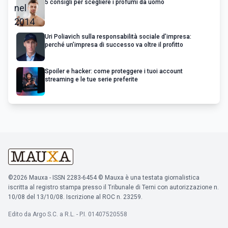
5 consigli per scegliere i profumi da uomo
Uri Poliavich sulla responsabilità sociale d’impresa:
perché un’impresa di successo va oltre il profitto
Spoiler e hacker: come proteggere i tuoi account
streaming e le tue serie preferite
©2026 Mauxa - ISSN 2283-6454 © Mauxa è una testata giornalistica
iscritta al registro stampa presso il Tribunale di Terni con autorizzazione n.
10/08 del 13/10/08. Iscrizione al ROC n. 23259.
Edito da Argo S.C. a R.L. - P.I. 01407520558