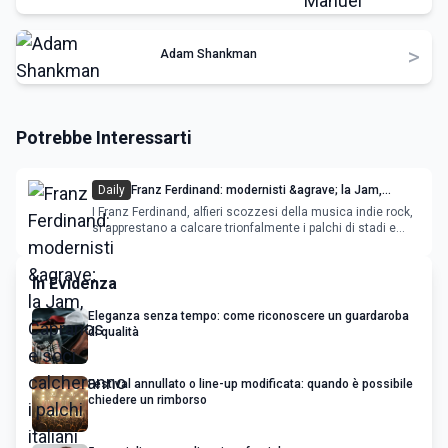
>
Adam Shankman
Potrebbe Interessarti
Daily
Franz Ferdinand: modernisti &agrave; la Jam,
Capranos e soci calcheranno i palchi italiani nel
I Franz Ferdinand, alfieri scozzesi della musica indie rock,
2014
si apprestano a calcare trionfalmente i palchi di stadi e
palazzetti italiani nel corso della primavera - estate 2014.
Capranos e compagnia
In Evidenza
Eleganza senza tempo: come riconoscere un guardaroba
di qualità
Festival annullato o line-up modificata: quando è possibile
chiedere un rimborso