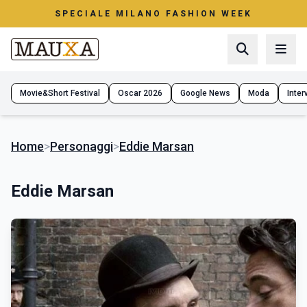
SPECIALE MILANO FASHION WEEK
Movie&Short Festival
Oscar 2026
Google News
Moda
Interv
Home
>
Personaggi
>
Eddie Marsan
Eddie Marsan