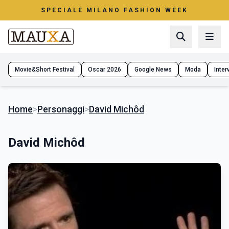
SPECIALE MILANO FASHION WEEK
Movie&Short Festival
Oscar 2026
Google News
Moda
Interv
Home
>
Personaggi
>
David Michôd
David Michôd