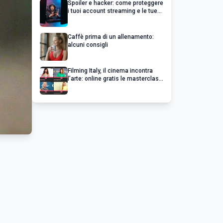
Spoiler e hacker: come proteggere
i tuoi account streaming e le tue
serie preferite
Caffè prima di un allenamento:
alcuni consigli
Filming Italy, il cinema incontra
l’arte: online gratis le masterclass
esclusive dei grandi del cinema