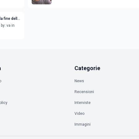
a fine della
by: va in
a
Categorie
o
News
Recensioni
olicy
Interviste
à
Video
Immagini