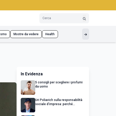
ismo
Mostre da vedere
Health
In Evidenza
5 consigli per scegliere i profumi
da uomo
Uri Poliavich sulla responsabilità
sociale d’impresa: perché
un’impresa di successo va oltre il
profitto