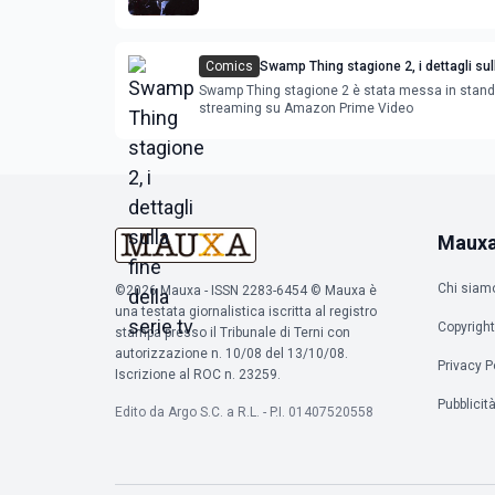
Comics
Swamp Thing stagione 2, i dettagli sull
serie tv
Swamp Thing stagione 2 è stata messa in stand 
streaming su Amazon Prime Video
Maux
Chi siam
©2026 Mauxa - ISSN 2283-6454 © Mauxa è
una testata giornalistica iscritta al registro
Copyright
stampa presso il Tribunale di Terni con
autorizzazione n. 10/08 del 13/10/08.
Privacy P
Iscrizione al ROC n. 23259.
Pubblicit
Edito da Argo S.C. a R.L. - P.I. 01407520558