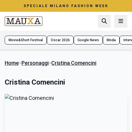
SPECIALE MILANO FASHION WEEK
Movie&Short Festival
Oscar 2026
Google News
Moda
Interv
Home
>
Personaggi
>
Cristina Comencini
Cristina Comencini