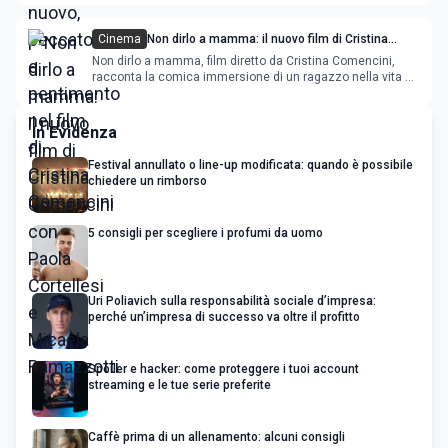
Cinema
Non dirlo a mamma: il nuovo film di Cristina
Comencini con Paola Cortellesi e Micaela
Non dirlo a mamma, film diretto da Cristina Comencini,
Ramazzotti
racconta la comica immersione di un ragazzo nella vita e
nei sentimenti femminili. Nel cast Paola Cortellesi, Micaela
Ramazzotti e il giovane Edu
In Evidenza
Festival annullato o line-up modificata: quando è possibile
chiedere un rimborso
5 consigli per scegliere i profumi da uomo
Uri Poliavich sulla responsabilità sociale d’impresa:
perché un’impresa di successo va oltre il profitto
Spoiler e hacker: come proteggere i tuoi account
streaming e le tue serie preferite
Caffè prima di un allenamento: alcuni consigli