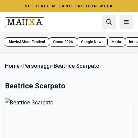
SPECIALE MILANO FASHION WEEK
Movie&Short Festival
Oscar 2026
Google News
Moda
Interv
Home
>
Personaggi
>
Beatrice Scarpato
Beatrice Scarpato