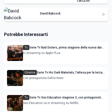
>
David Babcock
Potrebbe Interessarti
Tv
Serie Tv Bad Sisters, prima stagione della nuova dark
comedy
In streaming su Apple PLus
Cinema
Serie Tv His Dark Materials, l’attesa per la terza e
conclusiva stagione
Con protagonista Dafne Keen
Tv
Serie Tv Sex Education stagione 3, con protagonisti
Emma Mackey e Asa Butterfield
Sex Education va in streaming su Netflix