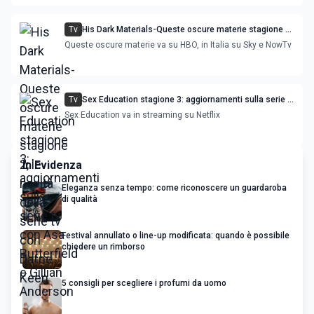
Tv
His Dark Materials-Queste oscure materie stagione 2,
le novità della serie tv con Dafne Keen
Queste oscure materie va su HBO, in Italia su Sky e NowTv
Tv
Sex Education stagione 3: aggiornamenti sulla serie tv
con Asa Butterfield e Gillian Anderson
Sex Education va in streaming su Netflix
In Evidenza
Eleganza senza tempo: come riconoscere un guardaroba
di qualità
Festival annullato o line-up modificata: quando è possibile
chiedere un rimborso
5 consigli per scegliere i profumi da uomo