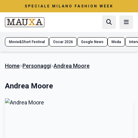
SPECIALE MILANO FASHION WEEK
Movie&Short Festival
Oscar 2026
Google News
Moda
Interv
Home
>
Personaggi
>
Andrea Moore
Andrea Moore