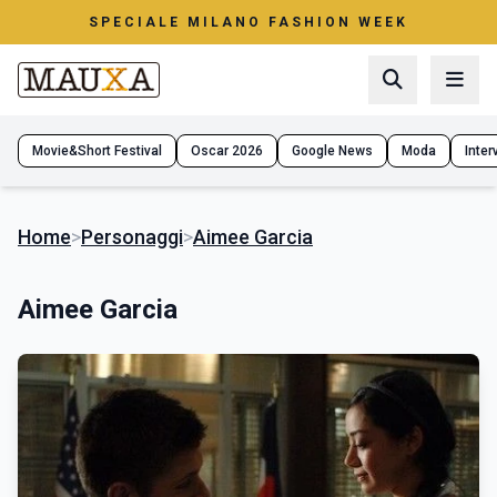
SPECIALE MILANO FASHION WEEK
Movie&Short Festival
Oscar 2026
Google News
Moda
Interv
Home
>
Personaggi
>
Aimee Garcia
Aimee Garcia