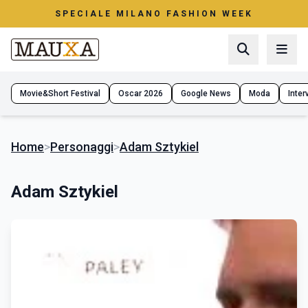
SPECIALE MILANO FASHION WEEK
Movie&Short Festival
Oscar 2026
Google News
Moda
Interv
Home
>
Personaggi
>
Adam Sztykiel
Adam Sztykiel