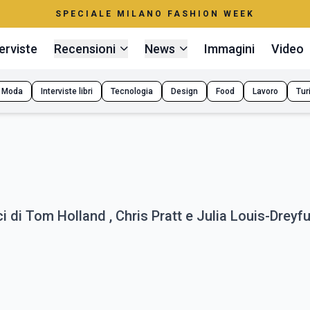
SPECIALE MILANO FASHION WEEK
erviste
Recensioni
News
Immagini
Video
Moda
Interviste libri
Tecnologia
Design
Food
Lavoro
Tur
i di Tom Holland , Chris Pratt e Julia Louis-Dreyf