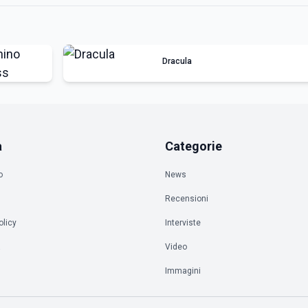
Dracula
a
Categorie
o
News
Recensioni
olicy
Interviste
à
Video
Immagini