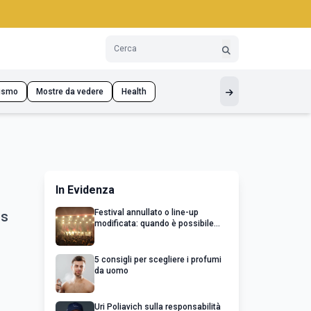
ismo
Mostre da vedere
Health
In Evidenza
Festival annullato o line-up
us
modificata: quando è possibile
chiedere un rimborso
5 consigli per scegliere i profumi
da uomo
Uri Poliavich sulla responsabilità