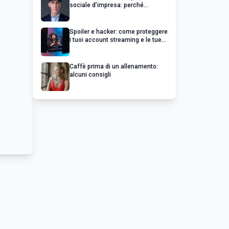
sociale d’impresa: perché
un’impresa di successo va oltre il
profitto
Spoiler e hacker: come proteggere
i tuoi account streaming e le tue
serie preferite
Caffè prima di un allenamento:
alcuni consigli