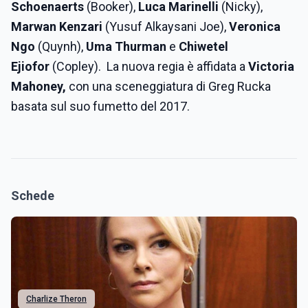
Schoenaerts
(Booker),
Luca Marinelli
(Nicky),
Marwan Kenzari
(Yusuf Alkaysani Joe),
Veronica
Ngo
(Quynh),
Uma Thurman
e
Chiwetel
Ejiofor
(Copley). La nuova regia è affidata a
Victoria
Mahoney,
con una sceneggiatura di Greg Rucka
basata sul suo fumetto del 2017.
Schede
Charlize Theron