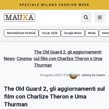
SPECIALE MILANO FASHION WEEK
Movie&Short Festival
Oscar 2026
Google News
Moda
Interv
The Old Guard 2, gli aggiornamenti
News
>
Cinema
>
sul film con Charlize Theron e Uma
Thurman
04 agosto 2023 15:00
di:
Johnny De Santis
The Old Guard 2, gli aggiornamenti sul
film con Charlize Theron e Uma
Thurman