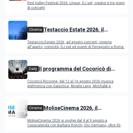
Red Valley Festival 2026: Lineup, DJ set, creator e tre giorni
di concerti
Testaccio Estate 2026, il
Cinema
programma di agosto e
Testaccio Estate 2026, ad agosto concerti, cinema
Ferragosto
all'aperto, comicità, DJ set ed eventi di Ferragosto a Roma.
Il programma del Cocoricò di
Daily
Riccione dal 12 al 16 agosto 2026
Cocoricò Riccione, dal 12 al 16 agosto 2026 musica
elettronica con Galactica, Amelie Lens, Mochakk e
Deeperfect.
MoliseCinema 2026, il
Cinema
programma del festival
MoliseCinema 2026 si svolge dal 4 al 9 agosto a
Casacalenda con Barbara Ronchi, Elio Germano, oltre 50
film in concorso