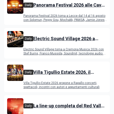
Panorama Festival 2026 alle Cave
Daily
del Duca di Lecce: lineup e
Panorama Festival 2026 torna a Lecce dal 14 al 16 agosto
programma
con Solomun, Peggy Gou, Mochakk, PAWSA, Jamie Jones
e altri DJ
Electric Sound Village 2026 a
Daily
Cremona: Stef Burns, Soundmit e
Electric Sound Village torna a Cremona Musica 2026 con
Young Band Contest, il programma
Stef Burns, Franco Mussida, Soundmit, tecnologie audio e
Young Ba
Villa Tigullio Estate 2026, il
Daily
programma
Villa Tigullio Estate 2026 propone a Rapallo concerti,
spettacoli, incontri con autori e appuntamenti culturali
La line-up completa del Red Valley
Daily
Festival 2026