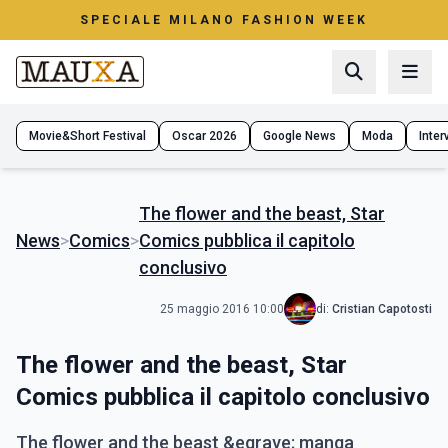
SPECIALE MILANO FASHION WEEK
Movie&Short Festival
Oscar 2026
Google News
Moda
Interv
The flower and the beast, Star
News
>
Comics
>
Comics pubblica il capitolo
conclusivo
25 maggio 2016 10:00
di:
Cristian Capotosti
The flower and the beast, Star
Comics pubblica il capitolo conclusivo
The flower and the beast &egrave; manga