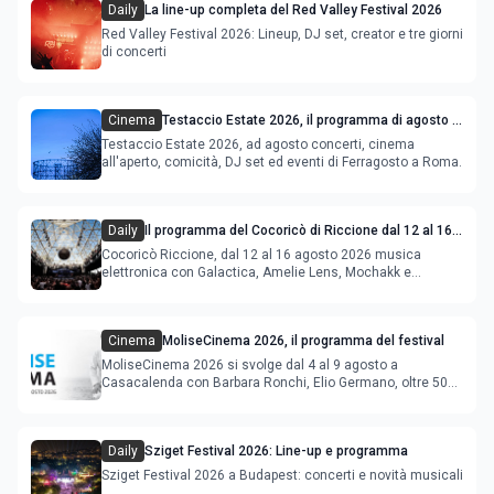
Daily
La line-up completa del Red Valley Festival 2026
Red Valley Festival 2026: Lineup, DJ set, creator e tre giorni
di concerti
Cinema
Testaccio Estate 2026, il programma di agosto e
Ferragosto
Testaccio Estate 2026, ad agosto concerti, cinema
all'aperto, comicità, DJ set ed eventi di Ferragosto a Roma.
Daily
Il programma del Cocoricò di Riccione dal 12 al 16
agosto 2026
Cocoricò Riccione, dal 12 al 16 agosto 2026 musica
elettronica con Galactica, Amelie Lens, Mochakk e
Deeperfect.
Cinema
MoliseCinema 2026, il programma del festival
MoliseCinema 2026 si svolge dal 4 al 9 agosto a
Casacalenda con Barbara Ronchi, Elio Germano, oltre 50
film in concorso
Daily
Sziget Festival 2026: Line-up e programma
Sziget Festival 2026 a Budapest: concerti e novità musicali