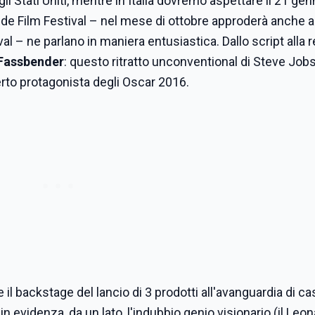
 Stati Uniti, mentre in Italia dovremo aspettare il 21 gen
luride Film Festival – nel mese di ottobre approderà anche 
al – ne parlano in maniera entusiastica. Dallo script alla r
Fassbender
: questo ritratto unconventional di Steve Job
erto protagonista degli Oscar 2016.
 il backstage del lancio di 3 prodotti all'avanguardia di ca
te in evidenza, da un lato, l'indubbio genio visionario (il Leo