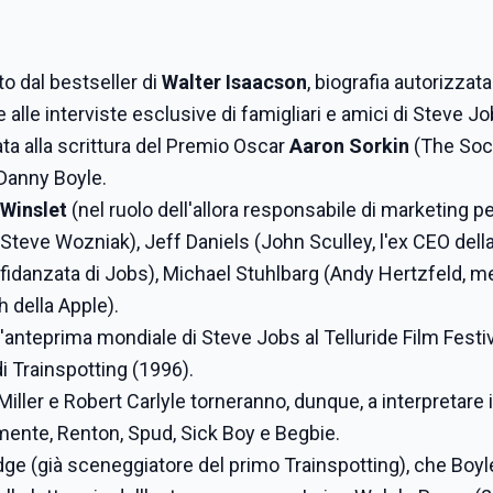
to dal bestseller di
Walter Isaacson
, biografia autorizzata
e alle interviste esclusive di famigliari e amici di Steve Jo
ta alla scrittura del Premio Oscar
Aaron Sorkin
(The Soc
 Danny Boyle.
 Winslet
(nel ruolo dell'allora responsabile di marketing pe
Steve Wozniak), Jeff Daniels (John Sculley, l'ex CEO della
fidanzata di Jobs), Michael Stuhlbarg (Andy Hertzfeld, 
 della Apple).
l'anteprima mondiale di Steve Jobs al Telluride Film Festiv
i Trainspotting (1996).
er e Robert Carlyle torneranno, dunque, a interpretare i
amente, Renton, Spud, Sick Boy e Begbie.
ge (già sceneggiatore del primo Trainspotting), che Boyl