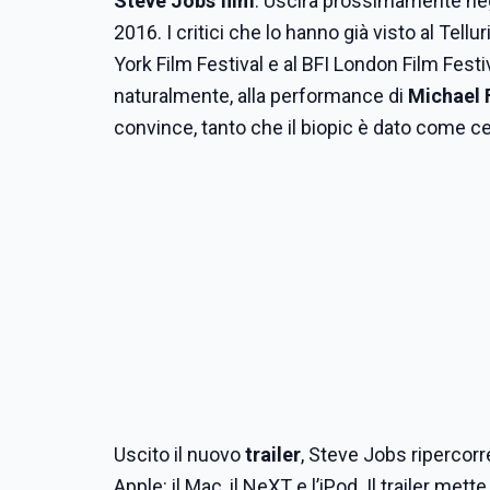
Steve Jobs film
. Uscirà prossimamente negli
2016. I critici che lo hanno già visto al Tel
York Film Festival e al BFI London Film Festiv
naturalmente, alla performance di
Michael 
convince, tanto che il biopic è dato come c
Uscito il nuovo
trailer
, Steve Jobs ripercorre
Apple: il Mac, il NeXT e l’iPod. Il trailer met