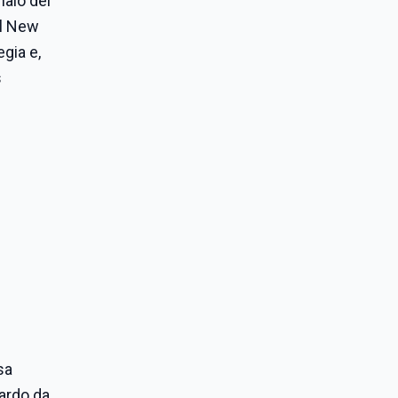
naio del
al New
egia e,
s
sa
nardo da