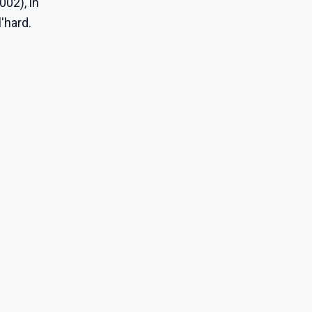
002), in
'hard.