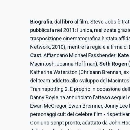
Biografia
, dal
libro
al film. Steve Jobs è trat
pubblicata nel 2011: l'unica, realizzata grazi
trasposizione cinematografica è stata affida
Network, 2010), mentre la regia è a firma di
Cast
. Affiancano Michael Fassbender:
Kate
Macintosh, Joanna Hoffman),
Seth Rogen
(
Katherine Waterston (Chrisann Brennan, ex 
del team addetto allo sviluppo del Macintosh
Traninspotting 2. E proprio in occasione del
Danny Boyle ha annunciato l'atteso sequel d
Ewan McGregor, Ewen Bremner, Jonny Lee Mill
personaggi cult del celebre film - rispettiv
Con uno script pronto, adattato da John Hod