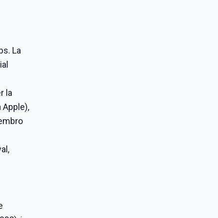
bs. La
ial
r la
 Apple),
membro
al,
e