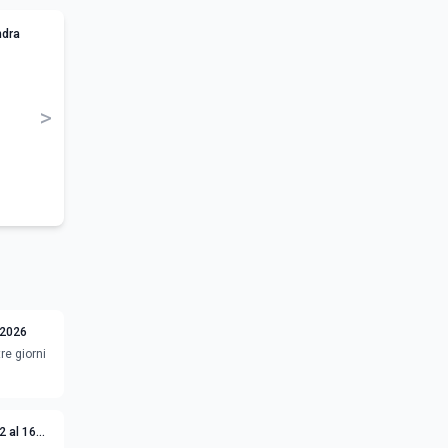
ndra
>
 2026
re giorni
2 al 16