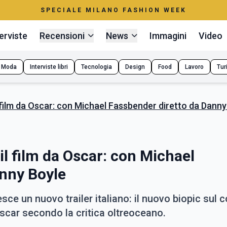
SPECIALE MILANO FASHION WEEK
erviste
Recensioni
News
Immagini
Video
Moda
Interviste libri
Tecnologia
Design
Food
Lavoro
Tur
l film da Oscar: con Michael Fassbender diretto da Danny
 il film da Oscar: con Michael
anny Boyle
e un nuovo trailer italiano: il nuovo biopic sul c
Oscar secondo la critica oltreoceano.