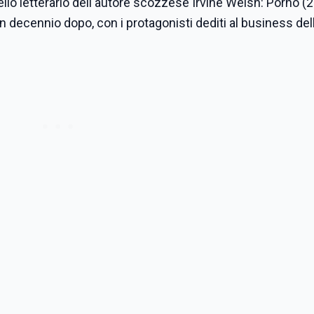
uello letterario dell'autore scozzese Irvine Welsh: Porno (2
n decennio dopo, con i protagonisti dediti al business dell