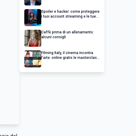
un’impresa di successo va oltre il
profitto
Spoiler e hacker: come proteggere
i tuoi account streaming e le tue
serie preferite
Caffè prima di un allenamento:
alcuni consigli
Filming Italy, il cinema incontra
l’arte: online gratis le masterclass
esclusive dei grandi del cinema