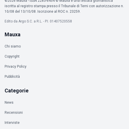
©2026 Mauxa - ISSN 2283-6454 © Mauxa è una testata giornalistica
iscritta al registro stampa presso il Tribunale di Terni con autorizzazione n.
10/08 del 13/10/08. Iscrizione al ROC n. 23259.
Edito da Argo S.C. a R.L. - P.I. 01407520558
Mauxa
Chi siamo
Copyright
Privacy Policy
Pubblicità
Categorie
News
Recensioni
Interviste