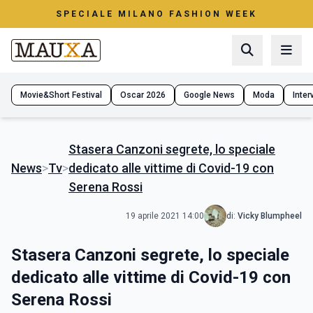
SPECIALE MILANO FASHION WEEK
Movie&Short Festival
Oscar 2026
Google News
Moda
Interv
Stasera Canzoni segrete, lo speciale
News
>
Tv
>
dedicato alle vittime di Covid-19 con
Serena Rossi
19 aprile 2021 14:00
di:
Vicky Blumpheel
Stasera Canzoni segrete, lo speciale
dedicato alle vittime di Covid-19 con
Serena Rossi