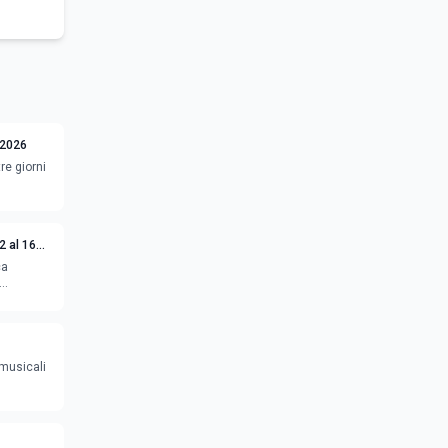
 2026
re giorni
2 al 16
ca
 musicali