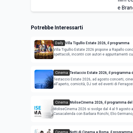
Potrebbe Interessarti
Daily
Villa Tigullio Estate 2026, il programma
Villa Tigullio Estate 2026 propone a Rapallo conc
spettacoli, incontri con autori e appuntamenti cul
Cinema
Testaccio Estate 2026, il programma d
Ferragosto
Testaccio Estate 2026, ad agosto concerti, cin
all'aperto, comicità, DJ set ed eventi di Ferrago
Cinema
MoliseCinema 2026, il programma del 
MoliseCinema 2026 si svolge dal 4 al 9 agosto 
Casacalenda con Barbara Ronchi, Elio Germano, 
film in concorso
Cinema
Notti di Cinema a Roma, il programma 