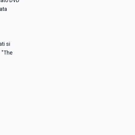
rmato DVD
sata
ti si
: "The