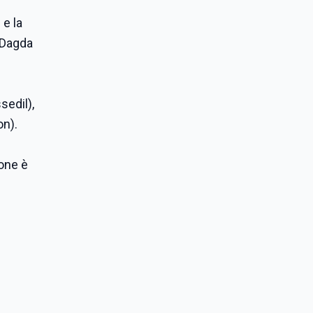
e la
l Dagda
sedil),
on).
ione è