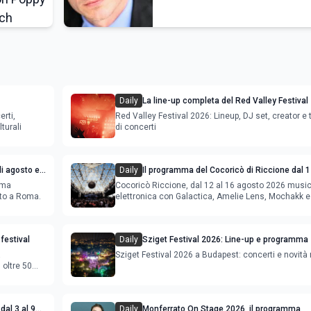
Daily
La line-up completa del Red Valley Festival
erti,
Red Valley Festival 2026: Lineup, DJ set, creator e t
turali
di concerti
i agosto e
Daily
Il programma del Cocoricò di Riccione dal 1
agosto 2026
ema
Cocoricò Riccione, dal 12 al 16 agosto 2026 musi
sto a Roma.
elettronica con Galactica, Amelie Lens, Mochakk e
Deeperfect.
festival
Daily
Sziget Festival 2026: Line-up e programma
a
Sziget Festival 2026 a Budapest: concerti e novità
oltre 50
dal 3 al 9
Daily
Monferrato On Stage 2026, il programma