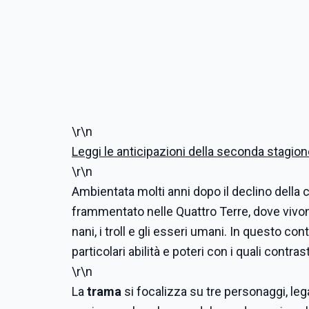
\r\n
Leggi le anticipazioni della seconda stagio
\r\n
Ambientata molti anni dopo il declino della 
frammentato nelle Quattro Terre, dove vivono 
nani, i troll e gli esseri umani. In questo co
particolari abilità e poteri con i quali contra
\r\n
La
trama
si focalizza su tre personaggi, le