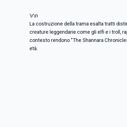
\r\n
La costruzione della trama esalta tratti dist
creature leggendarie come gli elfi e i troll, 
contesto rendono "The Shannara Chronicles"
età.