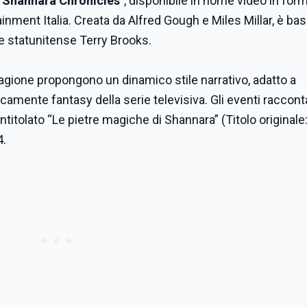
 Shannara Chronicles
", disponibile in home video in fo
inment Italia. Creata da Alfred Gough e Miles Millar, è ba
re statunitense Terry Brooks.
ione propongono un dinamico stile narrativo, adatto a
camente fantasy della serie televisiva. Gli eventi racconta
titolato “Le pietre magiche di Shannara” (Titolo originale
4.