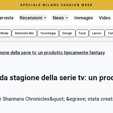
SPECIALE MILANO FASHION WEEK
erviste
Recensioni
News
Immagini
Video
Moda
Interviste libri
Tecnologia
Design
Food
Lavoro
Tur
one della serie tv: un prodotto tipicamente fantasy
a stagione della serie tv: un pro
The Shannara Chronicles&quot; &egrave; stata crea