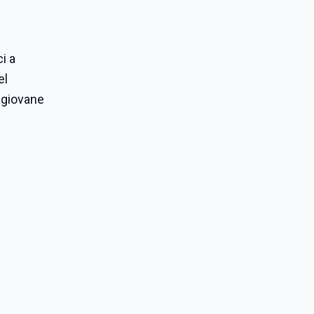
i a
el
 giovane