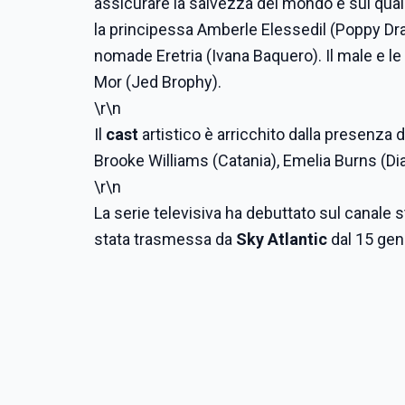
assicurare la salvezza del mondo e sui quali 
la principessa Amberle Elessedil (Poppy Dra
nomade Eretria (Ivana Baquero). Il male e le
Mor (Jed Brophy).
\r\n
Il
cast
artistico è arricchito dalla presenza
Brooke Williams (Catania), Emelia Burns (Di
\r\n
La serie televisiva ha debuttato sul canale
stata trasmessa da
Sky Atlantic
dal 15 gen