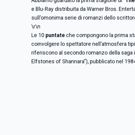
Abbiamo guardato la prima stagione di "
The
e Blu-Ray distribuita da Warner Bros. Enterta
sull'omonima serie di romanzi dello scritto
\r\n
Le 10
puntate
che compongono la prima stag
coinvolgere lo spettatore nell’atmosfera tipi
riferiscono al secondo romanzo della saga in
Elfstones of Shannara"), pubblicato nel 198