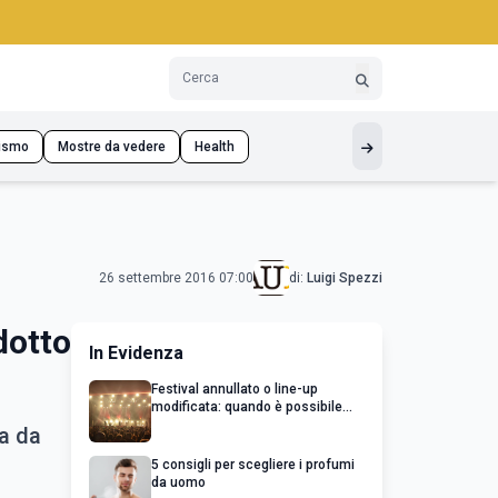
ismo
Mostre da vedere
Health
26 settembre 2016 07:00
di:
Luigi Spezzi
dotto
In Evidenza
Festival annullato o line-up
modificata: quando è possibile
chiedere un rimborso
ta da
5 consigli per scegliere i profumi
da uomo