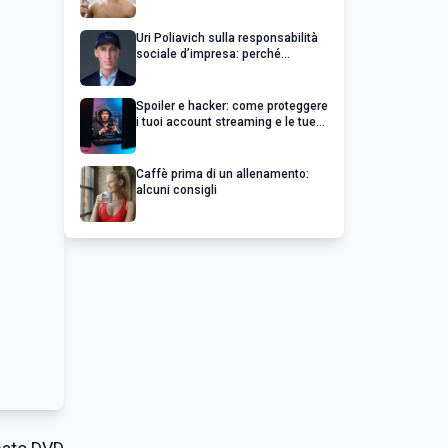
Uri Poliavich sulla responsabilità
sociale d’impresa: perché
un’impresa di successo va oltre il
profitto
Spoiler e hacker: come proteggere
i tuoi account streaming e le tue
serie preferite
Caffè prima di un allenamento:
alcuni consigli