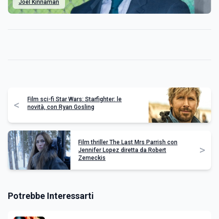
Joel Kinnaman
Film sci-fi Star Wars: Starfighter: le
<
novità, con Ryan Gosling
Film thriller The Last Mrs Parrish con
>
Jennifer Lopez diretta da Robert
Zemeckis
Potrebbe Interessarti