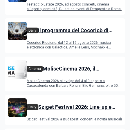
programma di agosto e
Testaccio Estate 2026, ad agosto concerti, cinema
Ferragosto
all'aperto, comicità, DJ set ed eventi di Ferragosto a Roma.
Il programma del Cocoricò di
Daily
Riccione dal 12 al 16 agosto 2026
Cocoricò Riccione, dal 12 al 16 agosto 2026 musica
elettronica con Galactica, Amelie Lens, Mochakk e
Deeperfect.
MoliseCinema 2026, il
Cinema
programma del festival
MoliseCinema 2026 si svolge dal 4 al 9 agosto a
Casacalenda con Barbara Ronchi, Elio Germano, oltre 50
film in concorso
Sziget Festival 2026: Line-up e
Daily
programma
Sziget Festival 2026 a Budapest: concerti e novità musicali