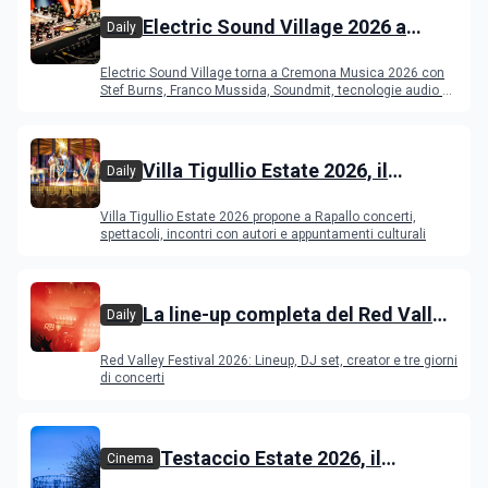
Electric Sound Village 2026 a
Daily
Cremona: Stef Burns, Soundmit e
Electric Sound Village torna a Cremona Musica 2026 con
Young Band Contest, il programma
Stef Burns, Franco Mussida, Soundmit, tecnologie audio e
Young Ba
Villa Tigullio Estate 2026, il
Daily
programma
Villa Tigullio Estate 2026 propone a Rapallo concerti,
spettacoli, incontri con autori e appuntamenti culturali
La line-up completa del Red Valley
Daily
Festival 2026
Red Valley Festival 2026: Lineup, DJ set, creator e tre giorni
di concerti
Testaccio Estate 2026, il
Cinema