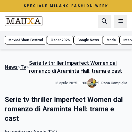
SPECIALE MILANO FASHION WEEK
Movie&Short Festival
Oscar 2026
Google News
Moda
Interv
Serie tv thriller Imperfect Women dal
News
>
Tv
>
romanzo di Araminta Hall: trama e cast
18 aprile 2025 11:00
di:
Rosa Campiglio
Serie tv thriller Imperfect Women dal
romanzo di Araminta Hall: trama e
cast
In uscita su Apple TV+