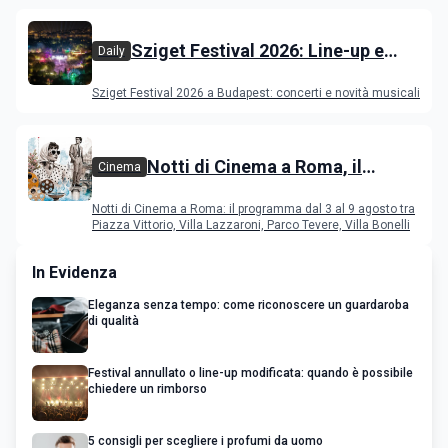
Sziget Festival 2026: Line-up e
Daily
programma
Sziget Festival 2026 a Budapest: concerti e novità musicali
Notti di Cinema a Roma, il
Cinema
programma dal 3 al 9 agosto
Notti di Cinema a Roma: il programma dal 3 al 9 agosto tra
Piazza Vittorio, Villa Lazzaroni, Parco Tevere, Villa Bonelli
In Evidenza
Eleganza senza tempo: come riconoscere un guardaroba
di qualità
Festival annullato o line-up modificata: quando è possibile
chiedere un rimborso
5 consigli per scegliere i profumi da uomo