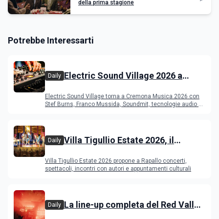
della prima stagione
Potrebbe Interessarti
Electric Sound Village 2026 a
Daily
Cremona: Stef Burns, Soundmit e
Electric Sound Village torna a Cremona Musica 2026 con
Young Band Contest, il programma
Stef Burns, Franco Mussida, Soundmit, tecnologie audio e
Young Ba
Villa Tigullio Estate 2026, il
Daily
programma
Villa Tigullio Estate 2026 propone a Rapallo concerti,
spettacoli, incontri con autori e appuntamenti culturali
La line-up completa del Red Valley
Daily
Festival 2026