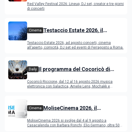
Red Valley Festival 2026: Lineup, DJ set, creator e tre giorni
di concerti
Testaccio Estate 2026, il
Cinema
programma di agosto e
Testaccio Estate 2026, ad agosto concerti, cinema
Ferragosto
all'aperto, comicità, DJ set ed eventi di Ferragosto a Roma.
Il programma del Cocoricò di
Daily
Riccione dal 12 al 16 agosto 2026
Cocoricò Riccione, dal 12 al 16 agosto 2026 musica
elettronica con Galactica, Amelie Lens, Mochakk e
Deeperfect.
MoliseCinema 2026, il
Cinema
programma del festival
MoliseCinema 2026 si svolge dal 4 al 9 agosto a
Casacalenda con Barbara Ronchi, Elio Germano, oltre 50
film in concorso