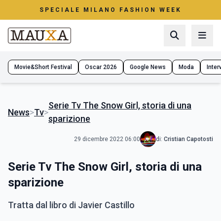
SPECIALE MILANO FASHION WEEK
Movie&Short Festival
Oscar 2026
Google News
Moda
Interv
Serie Tv The Snow Girl, storia di una
News
>
Tv
>
sparizione
29 dicembre 2022 06:00
di:
Cristian Capotosti
Serie Tv The Snow Girl, storia di una
sparizione
Tratta dal libro di Javier Castillo