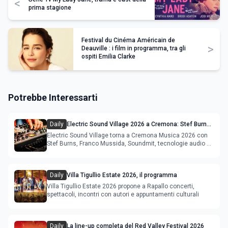
<
prima stagione
Festival du Cinéma Américain de
>
Deauville : i film in programma, tra gli
ospiti Emilia Clarke
Potrebbe Interessarti
Daily
Electric Sound Village 2026 a Cremona: Stef Burns,
Soundmit e Young Band Contest, il programma
Electric Sound Village torna a Cremona Musica 2026 con
Stef Burns, Franco Mussida, Soundmit, tecnologie audio e
Young Ba
Daily
Villa Tigullio Estate 2026, il programma
Villa Tigullio Estate 2026 propone a Rapallo concerti,
spettacoli, incontri con autori e appuntamenti culturali
Daily
La line-up completa del Red Valley Festival 2026