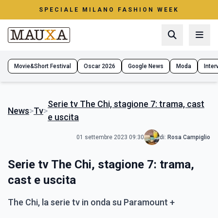
SPECIALE MILANO FASHION WEEK
Movie&Short Festival
Oscar 2026
Google News
Moda
Interv
Serie tv The Chi, stagione 7: trama, cast
News
>
Tv
>
e uscita
01 settembre 2023 09:30
di:
Rosa Campiglio
Serie tv The Chi, stagione 7: trama,
cast e uscita
The Chi, la serie tv in onda su Paramount +