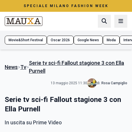
SPECIALE MILANO FASHION WEEK
Movie&Short Festival
Oscar 2026
Google News
Moda
Interv
Serie tv sci-fi Fallout stagione 3 con Ella
News
>
Tv
>
Purnell
13 maggio 2025 11:30
di:
Rosa Campiglio
Serie tv sci-fi Fallout stagione 3 con
Ella Purnell
In uscita su Prime Video