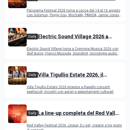
del Duca di Lecce: lineup e
Panorama Festival 2026 torna a Lecce dal 14 al 16 agosto
programma
con Solomun, Peggy Gou, Mochakk, PAWSA, Jamie Jones
e altri DJ
Electric Sound Village 2026 a
Daily
Cremona: Stef Burns, Soundmit e
Electric Sound Village torna a Cremona Musica 2026 con
Young Band Contest, il programma
Stef Burns, Franco Mussida, Soundmit, tecnologie audio e
Young Ba
Villa Tigullio Estate 2026, il
Daily
programma
Villa Tigullio Estate 2026 propone a Rapallo concerti,
spettacoli, incontri con autori e appuntamenti culturali
La line-up completa del Red Valley
Daily
Festival 2026
Red Valley Festival 2026: Lineup, DJ set, creator e tre giorni
di concerti