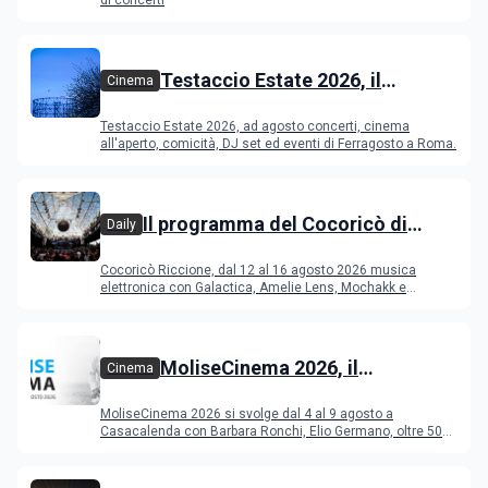
Testaccio Estate 2026, il
Cinema
programma di agosto e
Testaccio Estate 2026, ad agosto concerti, cinema
Ferragosto
all'aperto, comicità, DJ set ed eventi di Ferragosto a Roma.
Il programma del Cocoricò di
Daily
Riccione dal 12 al 16 agosto 2026
Cocoricò Riccione, dal 12 al 16 agosto 2026 musica
elettronica con Galactica, Amelie Lens, Mochakk e
Deeperfect.
MoliseCinema 2026, il
Cinema
programma del festival
MoliseCinema 2026 si svolge dal 4 al 9 agosto a
Casacalenda con Barbara Ronchi, Elio Germano, oltre 50
film in concorso