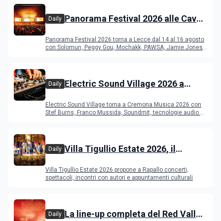
Panorama Festival 2026 alle Cave
Daily
del Duca di Lecce: lineup e
Panorama Festival 2026 torna a Lecce dal 14 al 16 agosto
programma
con Solomun, Peggy Gou, Mochakk, PAWSA, Jamie Jones
e altri DJ
Electric Sound Village 2026 a
Daily
Cremona: Stef Burns, Soundmit e
Electric Sound Village torna a Cremona Musica 2026 con
Young Band Contest, il programma
Stef Burns, Franco Mussida, Soundmit, tecnologie audio e
Young Ba
Villa Tigullio Estate 2026, il
Daily
programma
Villa Tigullio Estate 2026 propone a Rapallo concerti,
spettacoli, incontri con autori e appuntamenti culturali
La line-up completa del Red Valley
Daily