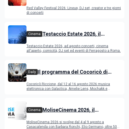
Festival 2026
Red Valley Festival 2026: Lineup, DJ set, creator e tre giorni
di concerti
Testaccio Estate 2026, il
Cinema
programma di agosto e
Testaccio Estate 2026, ad agosto concerti, cinema
Ferragosto
all'aperto, comicità, DJ set ed eventi di Ferragosto a Roma.
Il programma del Cocoricò di
Daily
Riccione dal 12 al 16 agosto 2026
Cocoricò Riccione, dal 12 al 16 agosto 2026 musica
elettronica con Galactica, Amelie Lens, Mochakk e
Deeperfect.
MoliseCinema 2026, il
Cinema
programma del festival
MoliseCinema 2026 si svolge dal 4 al 9 agosto a
Casacalenda con Barbara Ronchi, Elio Germano, oltre 50