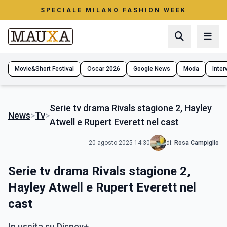
SPECIALE MILANO FASHION WEEK
Movie&Short Festival
Oscar 2026
Google News
Moda
Interv
Serie tv drama Rivals stagione 2, Hayley
News
>
Tv
>
Atwell e Rupert Everett nel cast
20 agosto 2025 14:30
di:
Rosa Campiglio
Serie tv drama Rivals stagione 2,
Hayley Atwell e Rupert Everett nel
cast
In uscita su Disney+