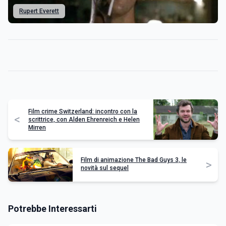
Rupert Everett
Film crime Switzerland: incontro con la
<
scrittrice, con Alden Ehrenreich e Helen
Mirren
Film di animazione The Bad Guys 3, le
>
novità sul sequel
Potrebbe Interessarti