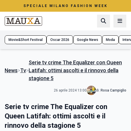
SPECIALE MILANO FASHION WEEK
Movie&Short Festival
Oscar 2026
Google News
Moda
Interv
Serie tv crime The Equalizer con Queen
News
>
Tv
>
Latifah: ottimi ascolti e il rinnovo della
stagione 5
26 aprile 2024 13:00
di:
Rosa Campiglio
Serie tv crime The Equalizer con
Queen Latifah: ottimi ascolti e il
rinnovo della stagione 5