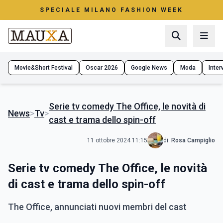
SPECIALE MILANO FASHION WEEK
Movie&Short Festival
Oscar 2026
Google News
Moda
Interv
Serie tv comedy The Office, le novità di
News
>
Tv
>
cast e trama dello spin-off
11 ottobre 2024 11:15
di:
Rosa Campiglio
Serie tv comedy The Office, le novità
di cast e trama dello spin-off
The Office, annunciati nuovi membri del cast