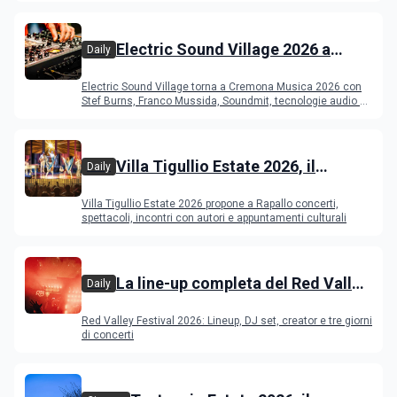
Electric Sound Village 2026 a
Daily
Cremona: Stef Burns, Soundmit e
Electric Sound Village torna a Cremona Musica 2026 con
Young Band Contest, il programma
Stef Burns, Franco Mussida, Soundmit, tecnologie audio e
Young Ba
Villa Tigullio Estate 2026, il
Daily
programma
Villa Tigullio Estate 2026 propone a Rapallo concerti,
spettacoli, incontri con autori e appuntamenti culturali
La line-up completa del Red Valley
Daily
Festival 2026
Red Valley Festival 2026: Lineup, DJ set, creator e tre giorni
di concerti