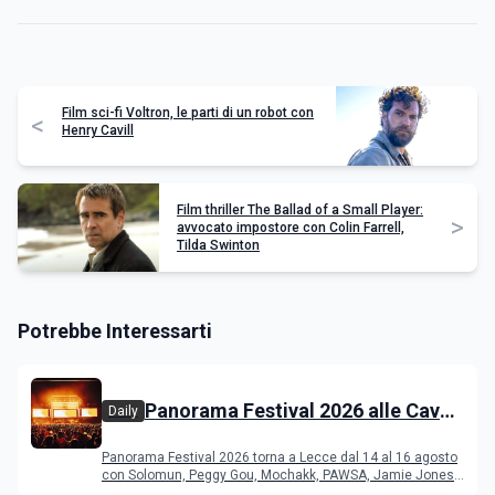
Film sci-fi Voltron, le parti di un robot con
<
Henry Cavill
Film thriller The Ballad of a Small Player:
>
avvocato impostore con Colin Farrell,
Tilda Swinton
Potrebbe Interessarti
Panorama Festival 2026 alle Cave
Daily
del Duca di Lecce: lineup e
Panorama Festival 2026 torna a Lecce dal 14 al 16 agosto
programma
con Solomun, Peggy Gou, Mochakk, PAWSA, Jamie Jones
e altri DJ