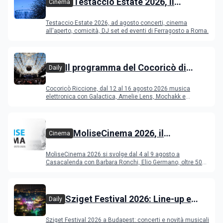
Testaccio Estate 2026, il
Cinema
programma di agosto e
Testaccio Estate 2026, ad agosto concerti, cinema
Ferragosto
all'aperto, comicità, DJ set ed eventi di Ferragosto a Roma.
Il programma del Cocoricò di
Daily
Riccione dal 12 al 16 agosto 2026
Cocoricò Riccione, dal 12 al 16 agosto 2026 musica
elettronica con Galactica, Amelie Lens, Mochakk e
Deeperfect.
MoliseCinema 2026, il
Cinema
programma del festival
MoliseCinema 2026 si svolge dal 4 al 9 agosto a
Casacalenda con Barbara Ronchi, Elio Germano, oltre 50
film in concorso
Sziget Festival 2026: Line-up e
Daily
programma
Sziget Festival 2026 a Budapest: concerti e novità musicali