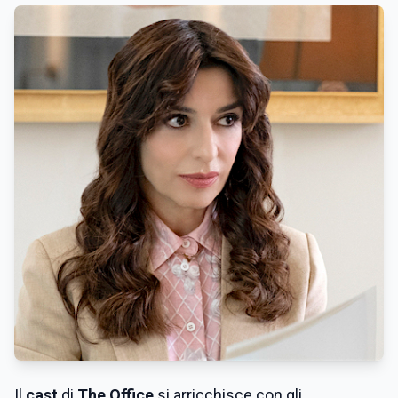
Il
cast
di
The Office
si arricchisce con gli