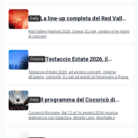
La line-up completa del Red Valley
Daily
Festival 2026
Red Valley Festival 2026: Lineup, DJ set, creator e tre giorni
di concerti
Testaccio Estate 2026, il
Cinema
programma di agosto e
Testaccio Estate 2026, ad agosto concerti, cinema
Ferragosto
all'aperto, comicità, DJ set ed eventi di Ferragosto a Roma.
Il programma del Cocoricò di
Daily
Riccione dal 12 al 16 agosto 2026
Cocoricò Riccione, dal 12 al 16 agosto 2026 musica
elettronica con Galactica, Amelie Lens, Mochakk e
Deeperfect.