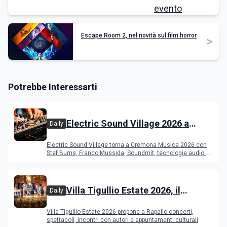
Escape Room 2, nel novità sul film horror
>
Potrebbe Interessarti
Electric Sound Village 2026 a
Daily
Cremona: Stef Burns, Soundmit e
Electric Sound Village torna a Cremona Musica 2026 con
Young Band Contest, il programma
Stef Burns, Franco Mussida, Soundmit, tecnologie audio e
Young Ba
Villa Tigullio Estate 2026, il
Daily
programma
Villa Tigullio Estate 2026 propone a Rapallo concerti,
spettacoli, incontri con autori e appuntamenti culturali