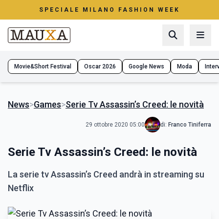
SPECIALE MILANO FASHION WEEK
Movie&Short Festival
Oscar 2026
Google News
Moda
Interv
News
>
Games
>
Serie Tv Assassin’s Creed: le novità
29 ottobre 2020 05:00
di:
Franco Tiniferra
Serie Tv Assassin’s Creed: le novità
La serie tv Assassin’s Creed andrà in streaming su
Netflix