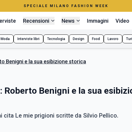
SPECIALE MILANO FASHION WEEK
erviste
Recensioni
News
Immagini
Video
Moda
Interviste libri
Tecnologia
Design
Food
Lavoro
Tur
o Benigni e la sua esibizione storica
 Roberto Benigni e la sua esibiz
cita Le mie prigioni scritte da Silvio Pellico.