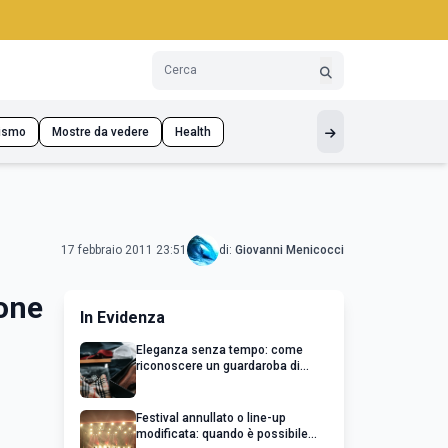
ismo
Mostre da vedere
Health
17 febbraio 2011 23:51
di:
Giovanni Menicocci
ione
In Evidenza
Eleganza senza tempo: come
riconoscere un guardaroba di
qualità
Festival annullato o line-up
modificata: quando è possibile