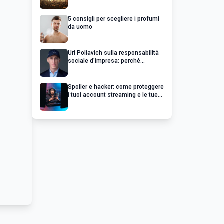
chiedere un rimborso
5 consigli per scegliere i profumi
da uomo
Uri Poliavich sulla responsabilità
sociale d’impresa: perché
un’impresa di successo va oltre il
profitto
Spoiler e hacker: come proteggere
i tuoi account streaming e le tue
serie preferite