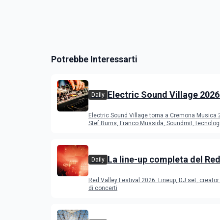
Potrebbe Interessarti
Electric Sound Village 2026
Daily
Cremona: Stef Burns, Soun
Electric Sound Village torna a Cremona Musica
Young Band Contest, il pr
Stef Burns, Franco Mussida, Soundmit, tecnolog
Young Ba
La line-up completa del Red
Daily
Festival 2026
Red Valley Festival 2026: Lineup, DJ set, creator 
di concerti