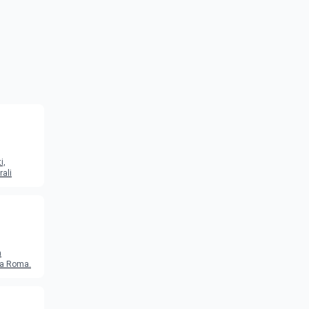
i,
rali
a
o a Roma.