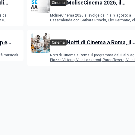
di
MoliseCinema 2026, il
Cinema
o 2026
programma del festival
sica
MoliseCinema 2026 si svolge dal 4 al 9 agosto a
k e
Casacalenda con Barbara Ronchi, Elio Germano, ol
film in concorso
p e
Notti di Cinema a Roma, il
Cinema
programma dal 3 al 9 agos
tà musicali
Notti di Cinema a Roma: il programma dal 3 al 9 ag
Piazza Vittorio, Villa Lazzaroni, Parco Tevere, Villa 