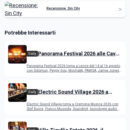
>
Recensione: Sin City
Potrebbe Interessarti
Panorama Festival 2026 alle Cave
Daily
del Duca di Lecce: lineup e
Panorama Festival 2026 torna a Lecce dal 14 al 16 agosto
programma
con Solomun, Peggy Gou, Mochakk, PAWSA, Jamie Jones
e altri DJ
Electric Sound Village 2026 a
Daily
Cremona: Stef Burns, Soundmit e
Electric Sound Village torna a Cremona Musica 2026 con
Young Band Contest, il programma
Stef Burns, Franco Mussida, Soundmit, tecnologie audio e
Young Ba