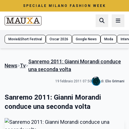
SPECIALE MILANO FASHION WEEK
Movie&Short Festival
Oscar 2026
Google News
Moda
Interv
Sanremo 2011: Gianni Morandi conduce
News
>
Tv
>
una seconda volta
19 febbraio 2011 07:50
di:
Elio Grimani
Sanremo 2011: Gianni Morandi
conduce una seconda volta