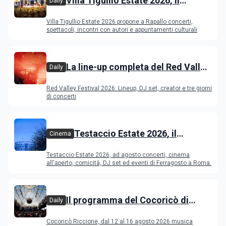
Villa Tigullio Estate 2026, il
Daily
programma
Villa Tigullio Estate 2026 propone a Rapallo concerti,
spettacoli, incontri con autori e appuntamenti culturali
La line-up completa del Red Valley
Daily
Festival 2026
Red Valley Festival 2026: Lineup, DJ set, creator e tre giorni
di concerti
Testaccio Estate 2026, il
Cinema
programma di agosto e
Testaccio Estate 2026, ad agosto concerti, cinema
Ferragosto
all'aperto, comicità, DJ set ed eventi di Ferragosto a Roma.
Il programma del Cocoricò di
Daily
Riccione dal 12 al 16 agosto 2026
Cocoricò Riccione, dal 12 al 16 agosto 2026 musica