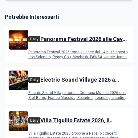
Potrebbe Interessarti
Panorama Festival 2026 alle Cave
Daily
del Duca di Lecce: lineup e
Panorama Festival 2026 torna a Lecce dal 14 al 16 agosto
programma
con Solomun, Peggy Gou, Mochakk, PAWSA, Jamie Jones
e altri DJ
Electric Sound Village 2026 a
Daily
Cremona: Stef Burns, Soundmit e
Electric Sound Village torna a Cremona Musica 2026 con
Young Band Contest, il programma
Stef Burns, Franco Mussida, Soundmit, tecnologie audio e
Young Ba
Villa Tigullio Estate 2026, il
Daily
programma
Villa Tigullio Estate 2026 propone a Rapallo concerti,