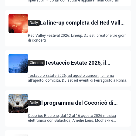
spettacoli, incontri con autori e appuntamenti culturali
La line-up completa del Red Valley
Daily
Festival 2026
Red Valley Festival 2026: Lineup, DJ set, creator e tre giorni
di concerti
Testaccio Estate 2026, il
Cinema
programma di agosto e
Testaccio Estate 2026, ad agosto concerti, cinema
Ferragosto
all'aperto, comicità, DJ set ed eventi di Ferragosto a Roma.
Il programma del Cocoricò di
Daily
Riccione dal 12 al 16 agosto 2026
Cocoricò Riccione, dal 12 al 16 agosto 2026 musica
elettronica con Galactica, Amelie Lens, Mochakk e
Deeperfect.