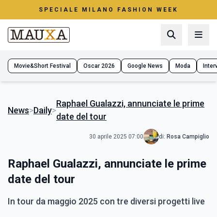
SPECIALE MILANO FASHION WEEK
Movie&Short Festival
Oscar 2026
Google News
Moda
Interv
Raphael Gualazzi, annunciate le prime
News
>
Daily
>
date del tour
30 aprile 2025 07:00
di:
Rosa Campiglio
Raphael Gualazzi, annunciate le prime
date del tour
In tour da maggio 2025 con tre diversi progetti live