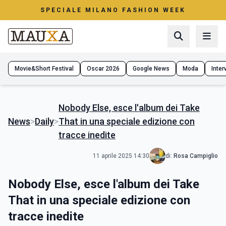
SPECIALE MILANO FASHION WEEK
Movie&Short Festival
Oscar 2026
Google News
Moda
Interv
Nobody Else, esce l'album dei Take
News
>
Daily
>
That in una speciale edizione con
tracce inedite
11 aprile 2025 14:30
di:
Rosa Campiglio
Nobody Else, esce l'album dei Take
That in una speciale edizione con
tracce inedite