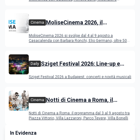
Deeperfect.
MoliseCinema 2026, il
Cinema
programma del festival
MoliseCinema 2026 si svolge dal 4 al 9 agosto a
Casacalenda con Barbara Ronchi, Elio Germano, oltre 50
film in concorso
Sziget Festival 2026: Line-up e
Daily
programma
Sziget Festival 2026 a Budapest: concerti e novità musicali
Notti di Cinema a Roma, il
Cinema
programma dal 3 al 9 agosto
Notti di Cinema a Roma: il programma dal 3 al 9 agosto tra
Piazza Vittorio, Villa Lazzaroni, Parco Tevere, Villa Bonelli
In Evidenza