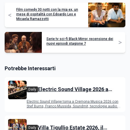
Film comedy 30 notti con la mia ex, un
<
mese di ospitalità con Edoardo Leo e
Micaela Ramazzotti
Serie tv sci-fi Black Mirror, recensione dei
>
nuovi episodi stagione 7
Potrebbe Interessarti
Electric Sound Village 2026 a
Daily
Cremona: Stef Burns, Soundmit e
Electric Sound Village torna a Cremona Musica 2026 con
Young Band Contest, il programma
Stef Burns, Franco Mussida, Soundmit, tecnologie audio e
Young Ba
Villa Tigullio Estate 2026, il
Daily