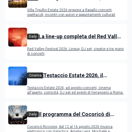
programma
Villa Tigullio Estate 2026 propone a Rapallo concerti,
spettacoli, incontri con autori e appuntamenti culturali
La line-up completa del Red Valley
Daily
Festival 2026
Red Valley Festival 2026: Lineup, DJ set, creator e tre giorni
di concerti
Testaccio Estate 2026, il
Cinema
programma di agosto e
Testaccio Estate 2026, ad agosto concerti, cinema
Ferragosto
all'aperto, comicità, DJ set ed eventi di Ferragosto a Roma.
Il programma del Cocoricò di
Daily
Riccione dal 12 al 16 agosto 2026
Cocoricò Riccione, dal 12 al 16 agosto 2026 musica
elettronica con Galactica, Amelie Lens, Mochakk e