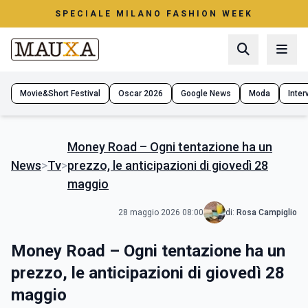
SPECIALE MILANO FASHION WEEK
Movie&Short Festival
Oscar 2026
Google News
Moda
Interv
Money Road – Ogni tentazione ha un
News
>
Tv
>
prezzo, le anticipazioni di giovedì 28
maggio
28 maggio 2026 08:00
di:
Rosa Campiglio
Money Road – Ogni tentazione ha un
prezzo, le anticipazioni di giovedì 28
maggio