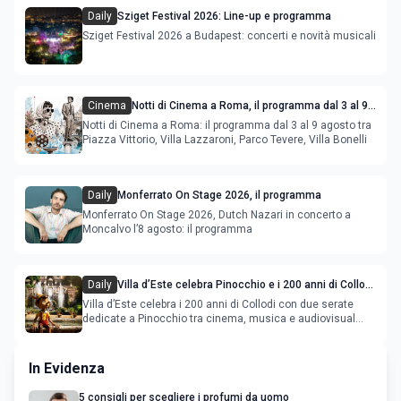
Daily
Sziget Festival 2026: Line-up e programma
Sziget Festival 2026 a Budapest: concerti e novità musicali
Cinema
Notti di Cinema a Roma, il programma dal 3 al 9
agosto
Notti di Cinema a Roma: il programma dal 3 al 9 agosto tra
Piazza Vittorio, Villa Lazzaroni, Parco Tevere, Villa Bonelli
Daily
Monferrato On Stage 2026, il programma
Monferrato On Stage 2026, Dutch Nazari in concerto a
Moncalvo l’8 agosto: il programma
Daily
Villa d’Este celebra Pinocchio e i 200 anni di Collodi
con cinema, musica e audiovisual mapping
Villa d’Este celebra i 200 anni di Collodi con due serate
dedicate a Pinocchio tra cinema, musica e audiovisual
mapping
In Evidenza
5 consigli per scegliere i profumi da uomo