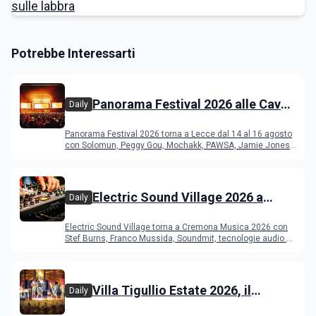
Potrebbe Interessarti
Panorama Festival 2026 alle Cave
Daily
del Duca di Lecce: lineup e
Panorama Festival 2026 torna a Lecce dal 14 al 16 agosto
programma
con Solomun, Peggy Gou, Mochakk, PAWSA, Jamie Jones
e altri DJ
Electric Sound Village 2026 a
Daily
Cremona: Stef Burns, Soundmit e
Electric Sound Village torna a Cremona Musica 2026 con
Young Band Contest, il programma
Stef Burns, Franco Mussida, Soundmit, tecnologie audio e
Young Ba
Villa Tigullio Estate 2026, il
Daily
programma