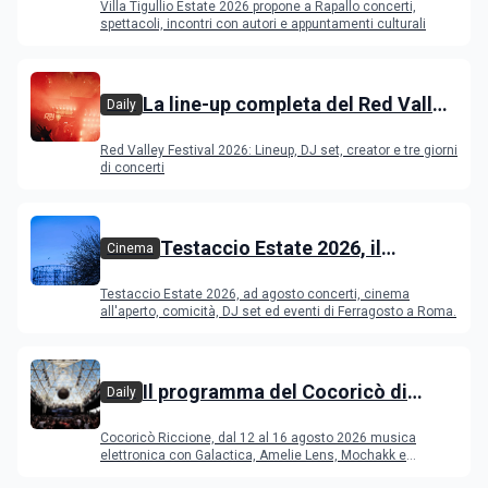
Villa Tigullio Estate 2026 propone a Rapallo concerti,
spettacoli, incontri con autori e appuntamenti culturali
La line-up completa del Red Valley
Daily
Festival 2026
Red Valley Festival 2026: Lineup, DJ set, creator e tre giorni
di concerti
Testaccio Estate 2026, il
Cinema
programma di agosto e
Testaccio Estate 2026, ad agosto concerti, cinema
Ferragosto
all'aperto, comicità, DJ set ed eventi di Ferragosto a Roma.
Il programma del Cocoricò di
Daily
Riccione dal 12 al 16 agosto 2026
Cocoricò Riccione, dal 12 al 16 agosto 2026 musica
elettronica con Galactica, Amelie Lens, Mochakk e
Deeperfect.