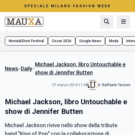
SPECIALE MILANO FASHION WEEK
Movie&Short Festival
Oscar 2026
Google News
Moda
Interv
Michael Jackson, libro Untouchable e
News
>
Daily
>
show di Jennifer Butten
27 marzo 2014 11:08
di:
Raffaele Terzoni
Michael Jackson, libro Untouchable e
show di Jennifer Butten
Michael Jackson rivive nello show della tribute
band "King of Pop" con la collaborazione di