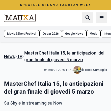
SPECIALE MILANO FASHION WEEK
Movie&Short Festival
Oscar 2026
Google News
Moda
Interv
MasterChef Italia 15, le anticipazioni del
News
>
Tv
>
gran finale di giovedì 5 marzo
04 marzo 2026 11:40
di:
Rosa Campiglio
MasterChef Italia 15, le anticipazioni
del gran finale di giovedì 5 marzo
Su Sky e in streaming su Now