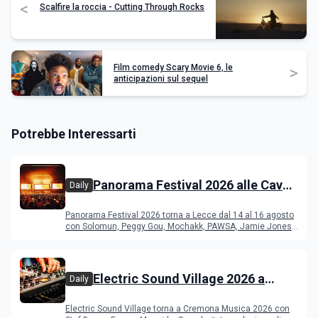
<
Scalfire la roccia - Cutting Through Rocks
Film comedy Scary Movie 6, le
>
anticipazioni sul sequel
Potrebbe Interessarti
Panorama Festival 2026 alle Cave
Daily
del Duca di Lecce: lineup e
Panorama Festival 2026 torna a Lecce dal 14 al 16 agosto
programma
con Solomun, Peggy Gou, Mochakk, PAWSA, Jamie Jones
e altri DJ
Electric Sound Village 2026 a
Daily
Cremona: Stef Burns, Soundmit e
Electric Sound Village torna a Cremona Musica 2026 con