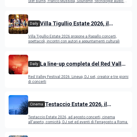
Young Band Contest, il programma
Stef Burns, Franco Mussida, Soundmit, tecnologie audio e
Young Ba
Villa Tigullio Estate 2026, il
Daily
programma
Villa Tigullio Estate 2026 propone a Rapallo concerti,
spettacoli, incontri con autori e appuntamenti culturali
La line-up completa del Red Valley
Daily
Festival 2026
Red Valley Festival 2026: Lineup, DJ set, creator e tre giorni
di concerti
Testaccio Estate 2026, il
Cinema
programma di agosto e
Testaccio Estate 2026, ad agosto concerti, cinema
Ferragosto
all'aperto, comicità, DJ set ed eventi di Ferragosto a Roma.