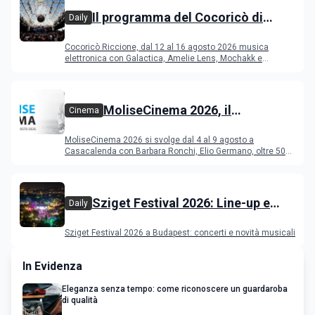
Il programma del Cocoricò di
Daily
Riccione dal 12 al 16 agosto 2026
Cocoricò Riccione, dal 12 al 16 agosto 2026 musica
elettronica con Galactica, Amelie Lens, Mochakk e
Deeperfect.
MoliseCinema 2026, il
Cinema
programma del festival
MoliseCinema 2026 si svolge dal 4 al 9 agosto a
Casacalenda con Barbara Ronchi, Elio Germano, oltre 50
film in concorso
Sziget Festival 2026: Line-up e
Daily
programma
Sziget Festival 2026 a Budapest: concerti e novità musicali
In Evidenza
Eleganza senza tempo: come riconoscere un guardaroba
di qualità