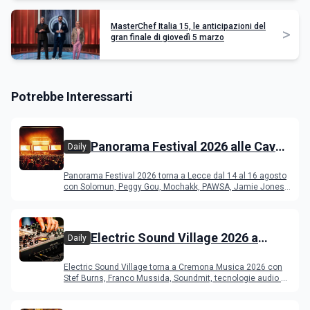
MasterChef Italia 15, le anticipazioni del
>
gran finale di giovedì 5 marzo
Potrebbe Interessarti
Panorama Festival 2026 alle Cave
Daily
del Duca di Lecce: lineup e
Panorama Festival 2026 torna a Lecce dal 14 al 16 agosto
programma
con Solomun, Peggy Gou, Mochakk, PAWSA, Jamie Jones
e altri DJ
Electric Sound Village 2026 a
Daily
Cremona: Stef Burns, Soundmit e
Electric Sound Village torna a Cremona Musica 2026 con
Young Band Contest, il programma
Stef Burns, Franco Mussida, Soundmit, tecnologie audio e
Young Ba