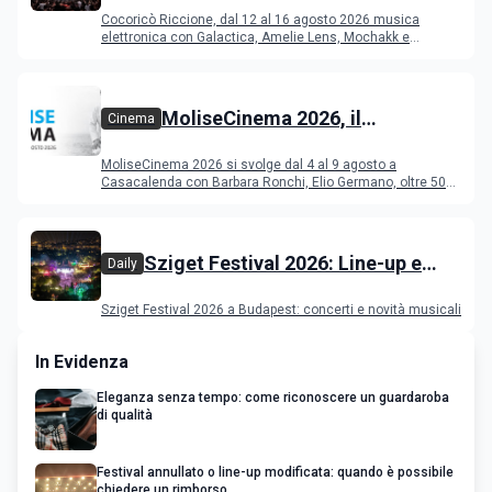
Riccione dal 12 al 16 agosto 2026
Cocoricò Riccione, dal 12 al 16 agosto 2026 musica
elettronica con Galactica, Amelie Lens, Mochakk e
Deeperfect.
MoliseCinema 2026, il
Cinema
programma del festival
MoliseCinema 2026 si svolge dal 4 al 9 agosto a
Casacalenda con Barbara Ronchi, Elio Germano, oltre 50
film in concorso
Sziget Festival 2026: Line-up e
Daily
programma
Sziget Festival 2026 a Budapest: concerti e novità musicali
In Evidenza
Eleganza senza tempo: come riconoscere un guardaroba
di qualità
Festival annullato o line-up modificata: quando è possibile
chiedere un rimborso