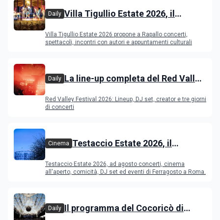
Villa Tigullio Estate 2026, il
Daily
programma
Villa Tigullio Estate 2026 propone a Rapallo concerti,
spettacoli, incontri con autori e appuntamenti culturali
La line-up completa del Red Valley
Daily
Festival 2026
Red Valley Festival 2026: Lineup, DJ set, creator e tre giorni
di concerti
Testaccio Estate 2026, il
Cinema
programma di agosto e
Testaccio Estate 2026, ad agosto concerti, cinema
Ferragosto
all'aperto, comicità, DJ set ed eventi di Ferragosto a Roma.
Il programma del Cocoricò di
Daily