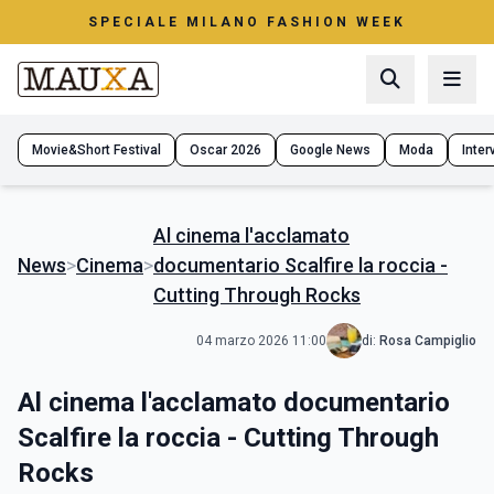
SPECIALE MILANO FASHION WEEK
Movie&Short Festival
Oscar 2026
Google News
Moda
Interv
Al cinema l'acclamato
News
>
Cinema
>
documentario Scalfire la roccia -
Cutting Through Rocks
04 marzo 2026 11:00
di:
Rosa Campiglio
Al cinema l'acclamato documentario
Scalfire la roccia - Cutting Through
Rocks