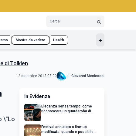
ismo
Mostre da vedere
Health
e di Tolkien
12 dicembre 2013 08:00
di:
Giovanni Menicocci
n
In Evidenza
Eleganza senza tempo: come
riconoscere un guardaroba di
qualità
o \"Lo
Festival annullato o line-up
modificata: quando è possibile