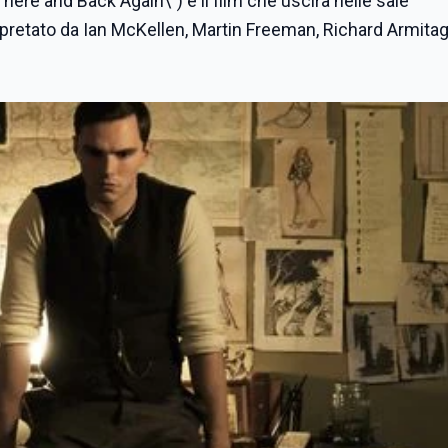
here and Back Again\") è il film che uscirà nelle sale
pretato da Ian McKellen, Martin Freeman, Richard Armitag