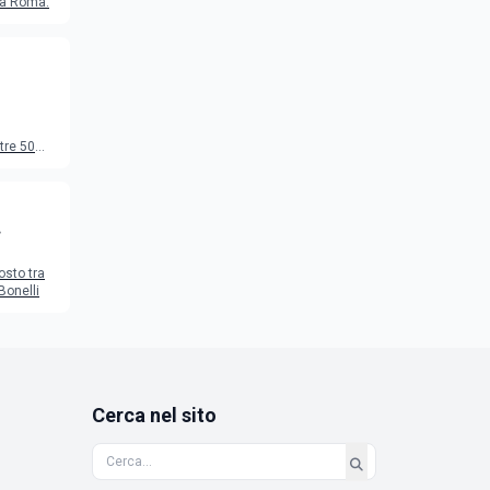
o a Roma.
tre 50
to
osto tra
Bonelli
Cerca nel sito