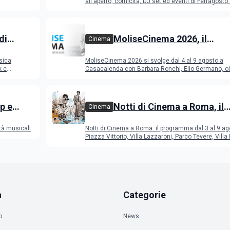
all'aperto, comicità, DJ set ed eventi di Ferragost
di
MoliseCinema 2026, il
Cinema
o 2026
programma del festival
sica
MoliseCinema 2026 si svolge dal 4 al 9 agosto a
k e
Casacalenda con Barbara Ronchi, Elio Germano, ol
film in concorso
p e
Notti di Cinema a Roma, il
Cinema
programma dal 3 al 9 agos
tà musicali
Notti di Cinema a Roma: il programma dal 3 al 9 ag
Piazza Vittorio, Villa Lazzaroni, Parco Tevere, Villa 
a
Categorie
o
News