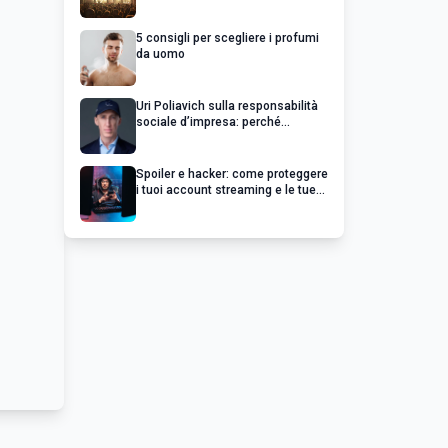
chiedere un rimborso
5 consigli per scegliere i profumi
da uomo
Uri Poliavich sulla responsabilità
sociale d’impresa: perché
un’impresa di successo va oltre il
profitto
Spoiler e hacker: come proteggere
i tuoi account streaming e le tue
serie preferite