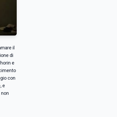
amare il
ione di
Thorin e
arcimento
igio con
, e
, non