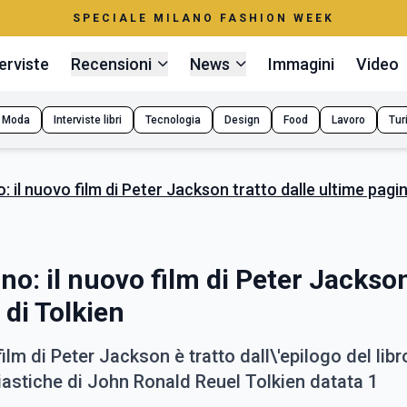
SPECIALE MILANO FASHION WEEK
erviste
Recensioni
News
Immagini
Video
Moda
Interviste libri
Tecnologia
Design
Food
Lavoro
Tur
: il nuovo film di Peter Jackson tratto dalle ultime pagin
rno: il nuovo film di Peter Jackso
 di Tolkien
ilm di Peter Jackson è tratto dall\'epilogo del libr
iastiche di John Ronald Reuel Tolkien datata 1