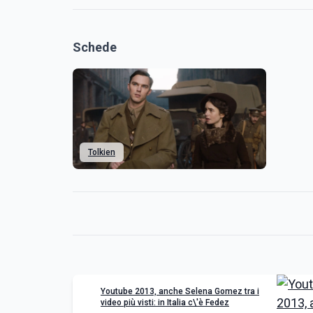
Schede
Tolkien
Youtube 2013, anche Selena Gomez tra i
video più visti: in Italia c\'è Fedez