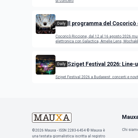
di concerti
Il programma del Cocoricò 
Daily
Riccione dal 12 al 16 agost
Cocoricò Riccione, dal 12 al 16 agosto 2026 mu
elettronica con Galactica, Amelie Lens, Mochak
Deeperfect.
Sziget Festival 2026: Line-u
Daily
programma
Sziget Festival 2026 a Budapest: concerti e novi
Maux
Chi siam
©2026 Mauxa - ISSN 2283-6454 © Mauxa è
una testata giornalistica iscritta al registro