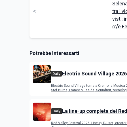
<
Potrebbe Interessarti
Electric Sound Village 2026
Daily
Cremona: Stef Burns, Soun
Electric Sound Village torna a Cremona Musica
Young Band Contest, il pr
Stef Burns, Franco Mussida, Soundmit, tecnolog
Young Ba
La line-up completa del Red
Daily
Festival 2026
Red Valley Festival 2026: Lineup, DJ set, creator 