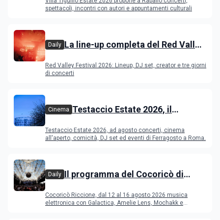
Villa Tigullio Estate 2026 propone a Rapallo concerti,
spettacoli, incontri con autori e appuntamenti culturali
La line-up completa del Red Valley
Daily
Festival 2026
Red Valley Festival 2026: Lineup, DJ set, creator e tre giorni
di concerti
Testaccio Estate 2026, il
Cinema
programma di agosto e
Testaccio Estate 2026, ad agosto concerti, cinema
Ferragosto
all'aperto, comicità, DJ set ed eventi di Ferragosto a Roma.
Il programma del Cocoricò di
Daily
Riccione dal 12 al 16 agosto 2026
Cocoricò Riccione, dal 12 al 16 agosto 2026 musica
elettronica con Galactica, Amelie Lens, Mochakk e
Deeperfect.