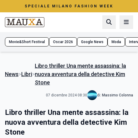
SPECIALE MILANO FASHION WEEK
Movie&Short Festival
Oscar 2026
Google News
Moda
Interv
Libro thriller Una mente assassina: la
News
>
Libri
>
nuova avventura della detective Kim
Stone
07 dicembre 2024 08:30
di:
Massimo Colonna
Libro thriller Una mente assassina: la
nuova avventura della detective Kim
Stone