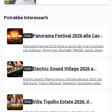
Potrebbe Interessarti
Panorama Festival 2026 alle Cave
Daily
del Duca di Lecce: lineup e
Panorama Festival 2026 torna a Lecce dal 14 al 16 agosto
programma
con Solomun, Peggy Gou, Mochakk, PAWSA, Jamie Jones
e altri DJ
Electric Sound Village 2026 a
Daily
Cremona: Stef Burns, Soundmit e
Electric Sound Village torna a Cremona Musica 2026 con
Young Band Contest, il programma
Stef Burns, Franco Mussida, Soundmit, tecnologie audio e
Young Ba
Villa Tigullio Estate 2026, il
Daily
programma