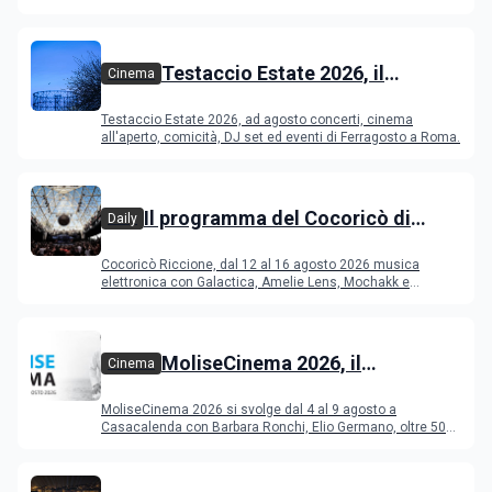
Testaccio Estate 2026, il
Cinema
programma di agosto e
Testaccio Estate 2026, ad agosto concerti, cinema
Ferragosto
all'aperto, comicità, DJ set ed eventi di Ferragosto a Roma.
Il programma del Cocoricò di
Daily
Riccione dal 12 al 16 agosto 2026
Cocoricò Riccione, dal 12 al 16 agosto 2026 musica
elettronica con Galactica, Amelie Lens, Mochakk e
Deeperfect.
MoliseCinema 2026, il
Cinema
programma del festival
MoliseCinema 2026 si svolge dal 4 al 9 agosto a
Casacalenda con Barbara Ronchi, Elio Germano, oltre 50
film in concorso