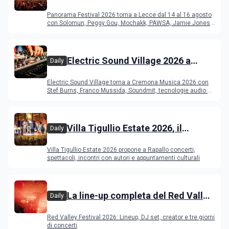
del Duca di Lecce: lineup e
Panorama Festival 2026 torna a Lecce dal 14 al 16 agosto
programma
con Solomun, Peggy Gou, Mochakk, PAWSA, Jamie Jones
e altri DJ
Electric Sound Village 2026 a
Daily
Cremona: Stef Burns, Soundmit e
Electric Sound Village torna a Cremona Musica 2026 con
Young Band Contest, il programma
Stef Burns, Franco Mussida, Soundmit, tecnologie audio e
Young Ba
Villa Tigullio Estate 2026, il
Daily
programma
Villa Tigullio Estate 2026 propone a Rapallo concerti,
spettacoli, incontri con autori e appuntamenti culturali
La line-up completa del Red Valley
Daily
Festival 2026
Red Valley Festival 2026: Lineup, DJ set, creator e tre giorni
di concerti