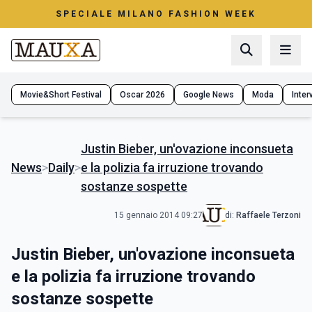
SPECIALE MILANO FASHION WEEK
Movie&Short Festival
Oscar 2026
Google News
Moda
Interv
Justin Bieber, un'ovazione inconsueta
News
>
Daily
>
e la polizia fa irruzione trovando
sostanze sospette
15 gennaio 2014 09:27
di:
Raffaele Terzoni
Justin Bieber, un'ovazione inconsueta
e la polizia fa irruzione trovando
sostanze sospette