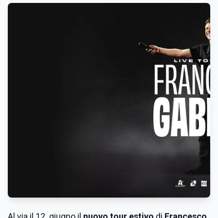
Al via il 12 giugno il
nuovo tour estivo
di
Francesco