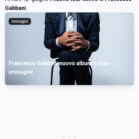
Gabbani
.
Immagini
Francesco Gabbani nuovo album e tour -
immagini