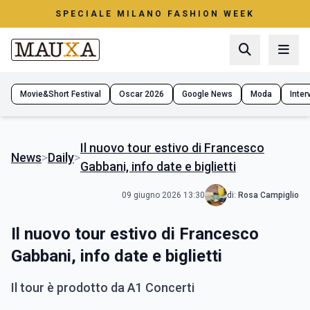
SPECIALE MILANO FASHION WEEK
Movie&Short Festival
Oscar 2026
Google News
Moda
Interv
Il nuovo tour estivo di Francesco
News
>
Daily
>
Gabbani, info date e biglietti
09 giugno 2026 13:30
di:
Rosa Campiglio
Il nuovo tour estivo di Francesco
Gabbani, info date e biglietti
Il tour è prodotto da A1 Concerti