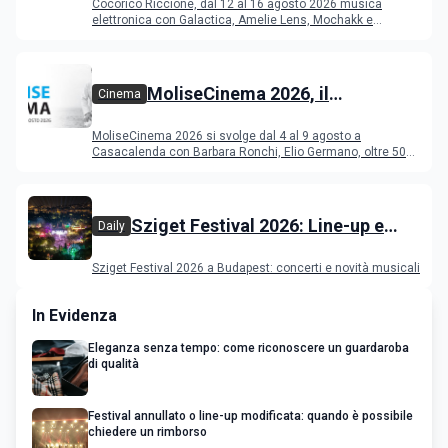
Cocoricò Riccione, dal 12 al 16 agosto 2026 musica
elettronica con Galactica, Amelie Lens, Mochakk e
Deeperfect.
MoliseCinema 2026, il
Cinema
programma del festival
MoliseCinema 2026 si svolge dal 4 al 9 agosto a
Casacalenda con Barbara Ronchi, Elio Germano, oltre 50
film in concorso
Sziget Festival 2026: Line-up e
Daily
programma
Sziget Festival 2026 a Budapest: concerti e novità musicali
In Evidenza
Eleganza senza tempo: come riconoscere un guardaroba
di qualità
Festival annullato o line-up modificata: quando è possibile
chiedere un rimborso