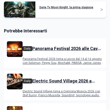
Serie Tv Moon Knight, la prima stagione
>
Potrebbe Interessarti
Panorama Festival 2026 alle Cave
Daily
del Duca di Lecce: lineup e
Panorama Festival 2026 torna a Lecce dal 14 al 16 agosto
programma
con Solomun, Peggy Gou, Mochakk, PAWSA, Jamie Jones
e altri DJ
Electric Sound Village 2026 a
Daily
Cremona: Stef Burns, Soundmit e
Electric Sound Village torna a Cremona Musica 2026 con
Young Band Contest, il programma
Stef Burns, Franco Mussida, Soundmit, tecnologie audio e
Young Ba