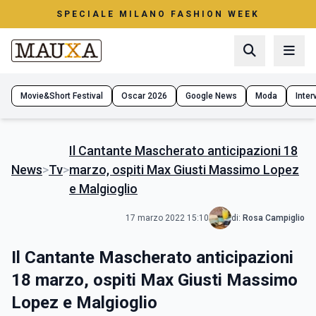
SPECIALE MILANO FASHION WEEK
Movie&Short Festival
Oscar 2026
Google News
Moda
Interv
Il Cantante Mascherato anticipazioni 18
News
>
Tv
>
marzo, ospiti Max Giusti Massimo Lopez
e Malgioglio
17 marzo 2022 15:10
di:
Rosa Campiglio
Il Cantante Mascherato anticipazioni
18 marzo, ospiti Max Giusti Massimo
Lopez e Malgioglio