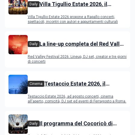
Villa Tigullio Estate 2026, il
Daily
programma
Villa Tigullio Estate 2026 propone a Rapallo concerti,
spettacoli, incontri con autori e appuntamenti culturali
La line-up completa del Red Valley
Daily
Festival 2026
Red Valley Festival 2026: Lineup, DJ set, creator e tre giorni
di concerti
Testaccio Estate 2026, il
Cinema
programma di agosto e
Testaccio Estate 2026, ad agosto concerti, cinema
Ferragosto
all'aperto, comicità, DJ set ed eventi di Ferragosto a Roma.
Il programma del Cocoricò di
Daily
Riccione dal 12 al 16 agosto 2026