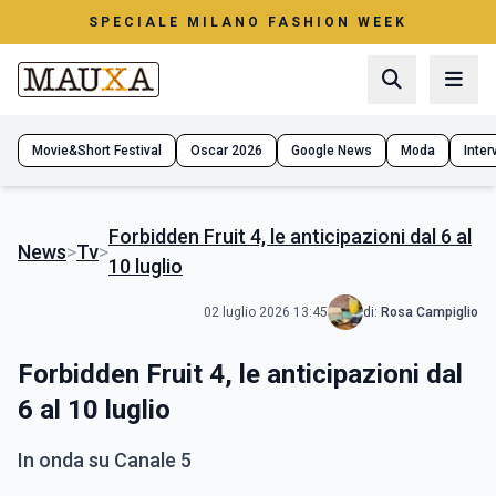
SPECIALE MILANO FASHION WEEK
Movie&Short Festival
Oscar 2026
Google News
Moda
Interv
Forbidden Fruit 4, le anticipazioni dal 6 al
News
>
Tv
>
10 luglio
02 luglio 2026 13:45
di:
Rosa Campiglio
Forbidden Fruit 4, le anticipazioni dal
6 al 10 luglio
In onda su Canale 5