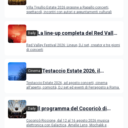
programma
Villa Tigullio Estate 2026 propone a Rapallo concerti,
spettacoli, incontri con autori e appuntamenti culturali
La line-up completa del Red Valley
Daily
Festival 2026
Red Valley Festival 2026: Lineup, DJ set, creator e tre giorni
di concerti
Testaccio Estate 2026, il
Cinema
programma di agosto e
Testaccio Estate 2026, ad agosto concerti, cinema
Ferragosto
all'aperto, comicità, DJ set ed eventi di Ferragosto a Roma.
Il programma del Cocoricò di
Daily
Riccione dal 12 al 16 agosto 2026
Cocoricò Riccione, dal 12 al 16 agosto 2026 musica
elettronica con Galactica, Amelie Lens, Mochakk e