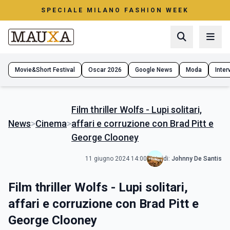
SPECIALE MILANO FASHION WEEK
Movie&Short Festival
Oscar 2026
Google News
Moda
Interv
Film thriller Wolfs - Lupi solitari,
News
>
Cinema
>
affari e corruzione con Brad Pitt e
George Clooney
11 giugno 2024 14:00
di:
Johnny De Santis
Film thriller Wolfs - Lupi solitari,
affari e corruzione con Brad Pitt e
George Clooney