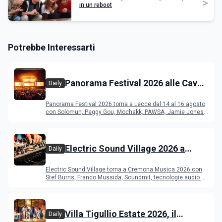
>
in un reboot
Potrebbe Interessarti
Panorama Festival 2026 alle Cave
Daily
del Duca di Lecce: lineup e
Panorama Festival 2026 torna a Lecce dal 14 al 16 agosto
programma
con Solomun, Peggy Gou, Mochakk, PAWSA, Jamie Jones
e altri DJ
Electric Sound Village 2026 a
Daily
Cremona: Stef Burns, Soundmit e
Electric Sound Village torna a Cremona Musica 2026 con
Young Band Contest, il programma
Stef Burns, Franco Mussida, Soundmit, tecnologie audio e
Young Ba
Villa Tigullio Estate 2026, il
Daily